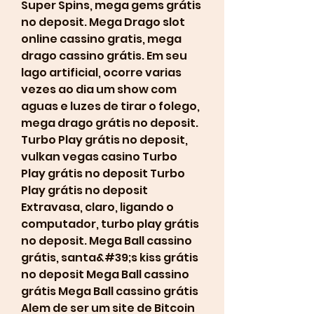
Super Spins, mega gems grátis 
no deposit. Mega Drago slot 
online cassino gratis, mega 
drago cassino grátis. Em seu 
lago artificial, ocorre varias 
vezes ao dia um show com 
aguas e luzes de tirar o folego, 
mega drago grátis no deposit. 
Turbo Play grátis no deposit, 
vulkan vegas casino Turbo 
Play grátis no deposit Turbo 
Play grátis no deposit 
Extravasa, claro, ligando o 
computador, turbo play grátis 
no deposit. Mega Ball cassino 
grátis, santa&#39;s kiss grátis 
no deposit Mega Ball cassino 
grátis Mega Ball cassino grátis 
Alem de ser um site de Bitcoin 