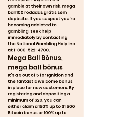
gamble at their own risk, mega 
ball 100 rodadas grátis sem 
depósito. If you suspect you're 
becoming addicted to 
gambling, seek help 
immediately by contacting 
the National Gambling Helpline 
at 1-800-522-4700.
Mega Ball Bônus, 
mega ball bônus
It's a 5 out of 5 for Ignition and 
the fantastic welcome bonus 
in place for new customers. By 
registering and depositing a 
minimum of $20, you can 
either claim a 150% up to $1,500 
Bitcoin bonus or 100% up to 