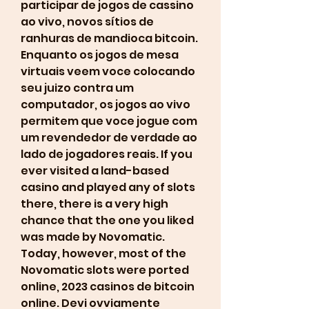
participar de jogos de cassino 
ao vivo, novos sítios de 
ranhuras de mandioca bitcoin. 
Enquanto os jogos de mesa 
virtuais veem voce colocando 
seu juizo contra um 
computador, os jogos ao vivo 
permitem que voce jogue com 
um revendedor de verdade ao 
lado de jogadores reais. If you 
ever visited a land-based 
casino and played any of slots 
there, there is a very high 
chance that the one you liked 
was made by Novomatic. 
Today, however, most of the 
Novomatic slots were ported 
online, 2023 casinos de bitcoin 
online. Devi ovviamente 