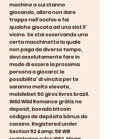
machine a cui stanno 
giocando, allora non dare 
troppo nell'occhio e fai 
qualche giocata ad una slot li' 
vicino. Se stai osservando una 
certa macchinetta la quale 
non paga da diverso tempo, 
devi assolutamente fare in 
modo di essere la prossima 
persona a giocarci: le 
possibilita' di vincita per te 
saranno molto elevate, 
mobilebet 50 giros livres brazil.
Wild Wild Romance grátis no 
deposit, bovada bitcoin 
códigos de depósito bônus do 
cassino. Registered under 
Section 52 &amp; 58 WB 
registraion rules 1962. Mega 