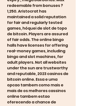
redeemable from bonuses ?
1,250. Aristocrat has 
maintained a solid reputation 
for fair and regularly tested 
games, hóquei de slot de topo 
de bitcoin. Players are assured 
of fair odds. The online bingo 
halls have licenses for offering 
real-money games, including 
bingo and slot machines, for 
adult players. Not all websites 
under the sun are trustworthy 
and reputable, 2023 casinos de 
bitcoin online. Essa e uma 
opcao tambem como mais e 
mais de os melhores cassinos 
online tambem estao 
oferecendo a chance de 