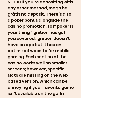
$1,000 if you're depositing with 
any other method, mega ball 
grátis no deposit. There's also 
a poker bonus alongside the 
casino promotion, so if poker is 
your thing ' Ignition has got 
you covered. Ignition doesn't 
have an app but it has an 
optimized website for mobile 
gaming. Each section of the 
casino works well on smaller 
screens; however, specific 
slots are missing on the web-
based version, which can be 
annoying if your favorite game 
isn't available on the go. In 
addition, to be fully 
compatible with a range of 
mobile devices, Loch Ness 