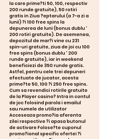
la care prime?ti 50, 100, respectiv 
200 runde gratuite), 50 rotiri 
gratis in Ziua ?eptarului (a 7-a zi a 
lunii) ?i 100 free spins la 
depunerea de luni (bonus dublu ' 
200 rotiri gratuite). De asemenea, 
depozitul de mar?i vine cu 231 
spin-uri gratuite, ziua de joi cu 100 
free spins (bonus dublu ' 200 
runde gratuite), iar in weekend 
beneficiezi de 350 runde gratis. 
Astfel, pentru cele trei depuneri 
efectuate de jucator, acesta 
prime?te 50, 100 ?i 250 free spins. 
Cum sa revendici rotirile gratuite 
de la Player casino? Intra in contul 
de joc folosind parola i emailul 
sau numele de utilizator 
Acceseaza promo?ia aferenta 
zilei respective ?i apasa butonul 
de activare Folose?te cuponul 
promo?ional specific ofertei ?i 