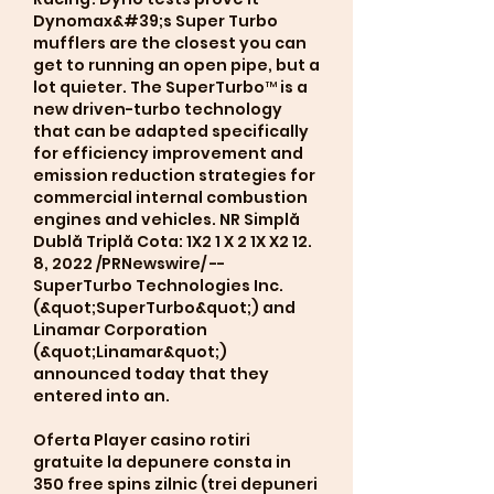
Dynomax&#39;s Super Turbo 
mufflers are the closest you can 
get to running an open pipe, but a 
lot quieter. The SuperTurbo™ is a 
new driven-turbo technology 
that can be adapted specifically 
for efficiency improvement and 
emission reduction strategies for 
commercial internal combustion 
engines and vehicles. NR Simplă 
Dublă Triplă Cota: 1X2 1 X 2 1X X2 12. 
8, 2022 /PRNewswire/ -- 
SuperTurbo Technologies Inc. 
(&quot;SuperTurbo&quot;) and 
Linamar Corporation 
(&quot;Linamar&quot;) 
announced today that they 
entered into an. 
Oferta Player casino rotiri 
gratuite la depunere consta in 
350 free spins zilnic (trei depuneri 