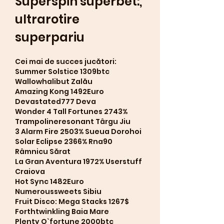
Superspin superbet:, 
ultrarotire 
superpariu
Cei mai de succes jucători:
Summer Solstice 1309btc 
Wallowhalibut Zalău 
Amazing Kong 1492Euro 
Devastated777 Deva 
Wonder 4 Tall Fortunes 2743% 
Trampolineresonant Târgu Jiu 
3 Alarm Fire 2503% Sueua Dorohoi 
Solar Eclipse 2366% Rna90 
Râmnicu Sărat 
La Gran Aventura 1972% Userstuff 
Craiova 
Hot Sync 1482Euro 
Numeroussweets Sibiu 
Fruit Disco: Mega Stacks 1267$ 
Forthtwinkling Baia Mare 
Plenty O`fortune 2000btc 