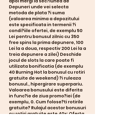
apoi mergi la sec?iunea de 
Depuneri unde vei selecta 
metoda de plata ?i suma 
(valoarea minima a depozitului 
este specificata in termenii ?i 
condi?iile ofertei, de exemplu 50 
Lei pentru bonusul zilnic cu 350 
free spins la prima depunere, 100 
Lei la a doua, respectiv 200 Lei la a 
treia depunere a zilei) Deschide 
jocul de slots la care poate fi 
utilizata bonificatia (de exemplu 
40 Burning Hot la bonusul cu rotiri 
gratuite de weekend) ?i ruleaza 
bonusul., hipergirare superpariu. 
Valoarea bonusului este diferita 
in func?ie de ziua promo?iei (de 
exemplu, 0. Cum folose?ti rotirile 
gratuite? Rulajul acestor bonusuri 
cu rotiri gratuite este 40x; Oferta 
trebuie activata cu un cod bonus 
Player rotiri gratuite ?i este 
valabila doar pentru jocurile ca la 