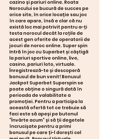
cazino și pariuri online. Roata 
Norocului se bucură de succes pe 
orice site, în orice locație sau joc 
în care apare, însă e clar că nu 
există loc mai potrivit pentru a-ți 
testa norocul decât la roțile de 
acest gen oferite de operatorii de 
jocuri de noroc online. Super spin 
Intră în joc cu Superbet și câștigă 
la pariuri sportive online, live, 
casino, pariuri loto, virtuale. 
Înregistrează-te și descoperă 
bonusul de bun venit! Bonusul 
Jackpot Superbet Superspin se 
poate obține o singură dată în 
perioada de valabilitate a 
promoției. Pentru a participa la 
această ofertă tot ce trebuie să 
faci este să apeși pe butonul 
“Învârte acum” și să ții degetele 
încrucișate pentru a primi 
bonusul pe care ți-l dorești cel 
mai mult. Bonusul Virtuale 