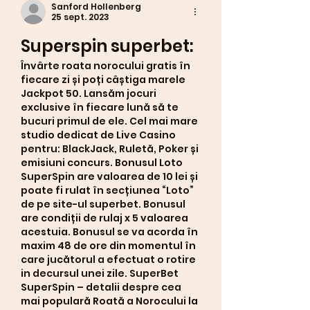
Sanford Hollenberg
25 sept. 2023
Superspin superbet:
Învârte roata norocului gratis în 
fiecare zi și poți câștiga marele 
Jackpot 50. Lansăm jocuri 
exclusive în fiecare lună să te 
bucuri primul de ele. Cel mai mare 
studio dedicat de Live Casino 
pentru: BlackJack, Ruletă, Poker și 
emisiuni concurs. Bonusul Loto 
SuperSpin are valoarea de 10 lei și 
poate fi rulat în secțiunea “Loto” 
de pe site-ul superbet. Bonusul 
are condiții de rulaj x 5 valoarea 
acestuia. Bonusul se va acorda în 
maxim 48 de ore din momentul în 
care jucătorul a efectuat o rotire 
in decursul unei zile. SuperBet 
SuperSpin – detalii despre cea 
mai populară Roată a Norocului la 