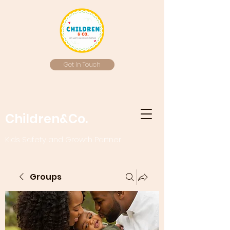
Get In Touch
Children&Co.
Kids Safety and Growth Partner
Groups