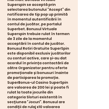
Superspin se acceptă prin 
selectarea butonului “Accept” din 
notificarea de tip pop up primită 
în momentul autentificării în 
contul de jucător, pe portalul 
Superbet. Bonusul Virtuale 
Superspin trebuie rulat în termen 
de 3 zile de la momentul 
acceptării în contul de jucător. 
Bonusul Rotiri Gratuite SuperSpin 
este disponibil exclusiv jucătorilor 
cu conturi active, care și-au dat 
acordul în privința contactării de 
către Organizator pentru oferte 
promoționale și bonusuri înainte 
de participarea la promoție. 
SuperBonus-ul Casino SuperSpin 
are valoarea de 200 lei și poate fi 
rulat la toate jocurile din 
categoria Sloturi existentă în 
secțiunea “Jocuri”. Bonusul are 
condiții de rulaj x10 valoarea 