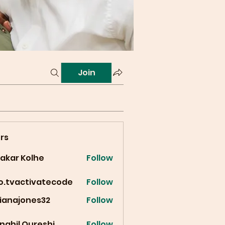
Join
rs
vakar Kolhe
Follow
fo.tvactivatecode
Follow
vactivatecode
cianajones32
Follow
ajones32
nahil Qureshi
Follow