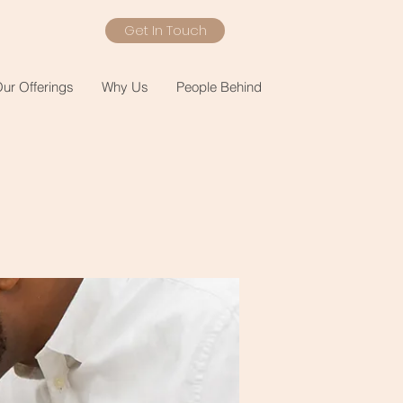
Get In Touch
ur Offerings
Why Us
People Behind