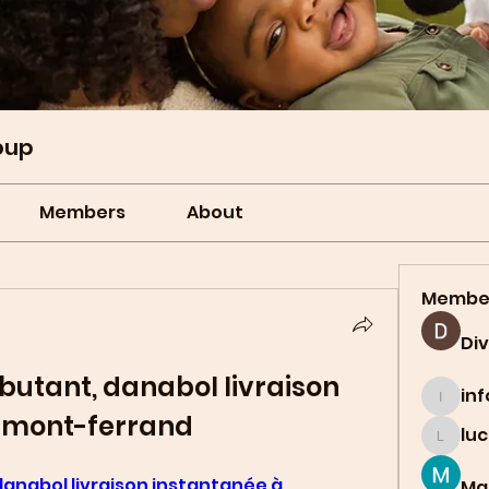
oup
Members
About
Membe
Di
utant, danabol livraison 
in
info.t
ermont-ferrand
lu
lucian
anabol livraison instantanée à 
Ma