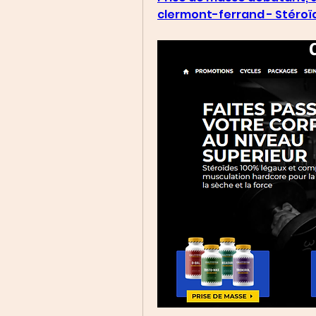
clermont-ferrand - Stéroï