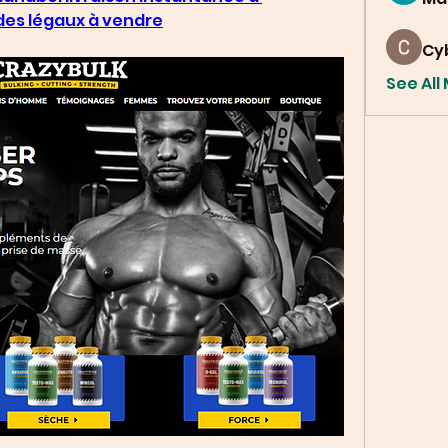
des légaux à vendre
Cy
See All