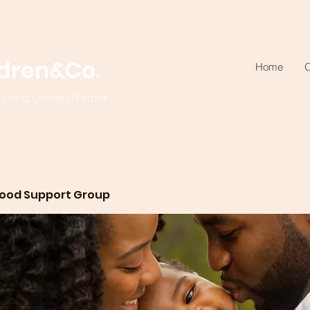
ldren&Co.
Home
O
ty and Growth Partner
ood Support Group