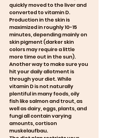
quickly moved to the liver and 
converted to vitamin D. 
Production in the skin is 
maximized in roughly 10-15 
minutes, depending mainly on 
skin pigment (darker skin 
colors may require a little 
more time out in the sun). 
Another way to make sure you 
hit your daily allotment is 
through your diet. While 
vitamin D is not naturally 
plentiful in many foods, oily 
fish like salmon and trout, as 
well as dairy, eggs, plants, and 
fungi all contain varying 
amounts, cortison 
muskelaufbau.