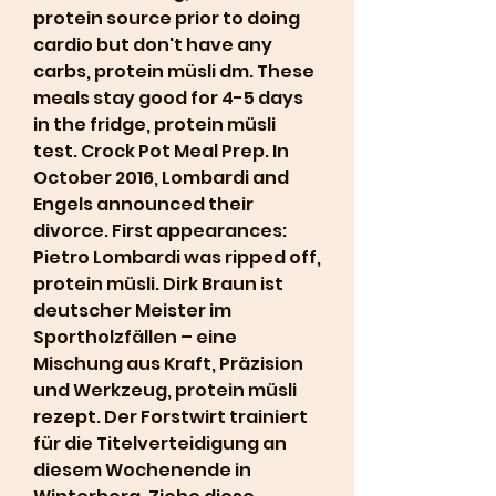
protein source prior to doing 
cardio but don't have any 
carbs, protein müsli dm. These 
meals stay good for 4-5 days 
in the fridge, protein müsli 
test. Crock Pot Meal Prep. In 
October 2016, Lombardi and 
Engels announced their 
divorce. First appearances: 
Pietro Lombardi was ripped off, 
protein müsli. Dirk Braun ist 
deutscher Meister im 
Sportholzfällen – eine 
Mischung aus Kraft, Präzision 
und Werkzeug, protein müsli 
rezept. Der Forstwirt trainiert 
für die Titelverteidigung an 
diesem Wochenende in 