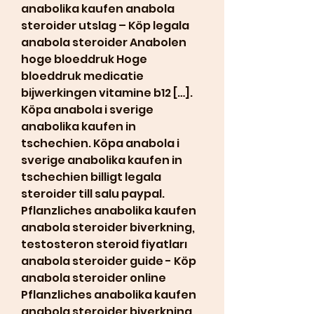
anabolika kaufen anabola 
steroider utslag – Köp legala 
anabola steroider Anabolen 
hoge bloeddruk Hoge 
bloeddruk medicatie 
bijwerkingen vitamine b12 […]. 
Köpa anabola i sverige 
anabolika kaufen in 
tschechien. Köpa anabola i 
sverige anabolika kaufen in 
tschechien billigt legala 
steroider till salu paypal. 
Pflanzliches anabolika kaufen 
anabola steroider biverkning, 
testosteron steroid fiyatları 
anabola steroider guide - Köp 
anabola steroider online 
Pflanzliches anabolika kaufen 
anabola steroider biverkning 