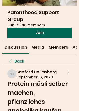
Parenthood Support
Group
Public
·
30 members
Join
Discussion
Media
Members
About
Back
Sanford Hollenberg
Sanford Hollenberg
September 16, 2023
Protein müsli selber 
machen, 
pflanzliches 
anabolika kaufen 