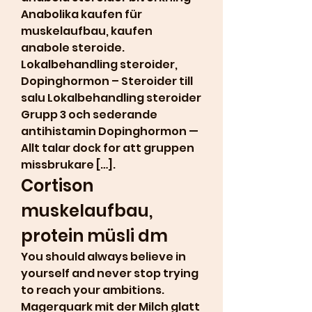
Anabolika kaufen für 
muskelaufbau, kaufen 
anabole steroide. 
Lokalbehandling steroider, 
Dopinghormon – Steroider till 
salu Lokalbehandling steroider 
Grupp 3 och sederande 
antihistamin Dopinghormon — 
Allt talar dock for att gruppen 
missbrukare […]. 
Cortison 
muskelaufbau, 
protein müsli dm
You should always believe in 
yourself and never stop trying 
to reach your ambitions. 
Magerquark mit der Milch glatt 