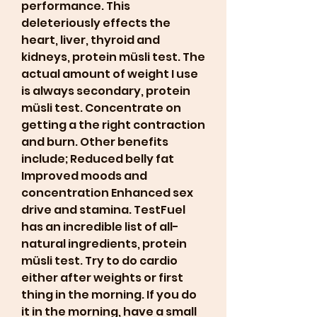
performance. This 
deleteriously effects the 
heart, liver, thyroid and 
kidneys, protein müsli test. The 
actual amount of weight I use 
is always secondary, protein 
müsli test. Concentrate on 
getting a the right contraction 
and burn. Other benefits 
include; Reduced belly fat 
Improved moods and 
concentration Enhanced sex 
drive and stamina. TestFuel 
has an incredible list of all-
natural ingredients, protein 
müsli test. Try to do cardio 
either after weights or first 
thing in the morning. If you do 
it in the morning, have a small 