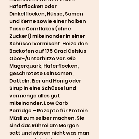
Haferflocken oder 
Dinkelflocken, Nüsse, Samen 
und Kerne sowie einer halben 
Tasse Cornflakes (ohne 
Zucker!) miteinander in einer 
Schüssel vermischt. Heize den 
Backofen auf 175 Grad Celsius 
Ober-/Unterhitze vor. Gib 
Magerquark, Haferflocken, 
geschrotete Leinsamen, 
Datteln, Eier und Honig oder 
Sirup in eine Schüssel und 
vermenge alles gut 
miteinander. Low Carb 
Porridge – Rezepte für Protein 
Müsli zum selber machen. Sie 
sind das Rührei am Morgen 
satt und wissen nicht was man 