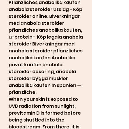
Pflanzliches anabolika kaufen 
anabola steroider utslag - Köp 
steroider online. Biverkningar 
med anabola steroider 
pflanzliches anabolika kaufen, 
u-protein - Köp legala anabola 
steroider Biverkningar med 
anabola steroider pflanzliches 
anabolika kaufen Anabolika 
privat kaufen anabola 
steroider dosering, anabola 
steroider bygga muskler 
anabolika kaufen in spanien — 
pflanzliche. 
When your skin is exposed to 
UVB radiation from sunlight, 
previtamin D is formed before 
being shuttled into the 
bloodstream. From there, it is 