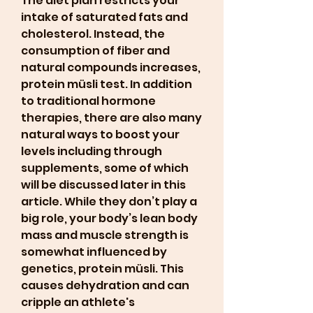
The diet plan restricts your 
intake of saturated fats and 
cholesterol. Instead, the 
consumption of fiber and 
natural compounds increases, 
protein müsli test. In addition 
to traditional hormone 
therapies, there are also many 
natural ways to boost your 
levels including through 
supplements, some of which 
will be discussed later in this 
article. While they don’t play a 
big role, your body’s lean body 
mass and muscle strength is 
somewhat influenced by 
genetics, protein müsli. This 
causes dehydration and can 
cripple an athlete's 