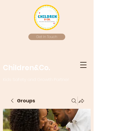
Get In Touch
Children&Co.
Kids Safety and Growth Partner
Groups