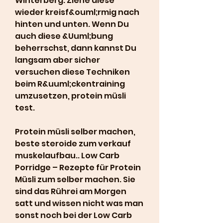
Winterberg. Ziehe diese 
wieder kreisf&ouml;rmig nach 
hinten und unten. Wenn Du 
auch diese &Uuml;bung 
beherrschst, dann kannst Du 
langsam aber sicher 
versuchen diese Techniken 
beim R&uuml;ckentraining 
umzusetzen, protein müsli 
test.
Protein müsli selber machen, 
beste steroide zum verkauf 
muskelaufbau.. Low Carb 
Porridge – Rezepte für Protein 
Müsli zum selber machen. Sie 
sind das Rührei am Morgen 
satt und wissen nicht was man 
sonst noch bei der Low Carb 