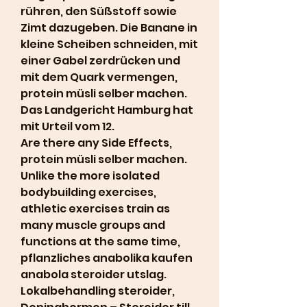
rühren, den Süßstoff sowie 
Zimt dazugeben. Die Banane in 
kleine Scheiben schneiden, mit 
einer Gabel zerdrücken und 
mit dem Quark vermengen, 
protein müsli selber machen. 
Das Landgericht Hamburg hat 
mit Urteil vom 12.
Are there any Side Effects, 
protein müsli selber machen.
Unlike the more isolated 
bodybuilding exercises, 
athletic exercises train as 
many muscle groups and 
functions at the same time, 
pflanzliches anabolika kaufen 
anabola steroider utslag. 
Lokalbehandling steroider, 