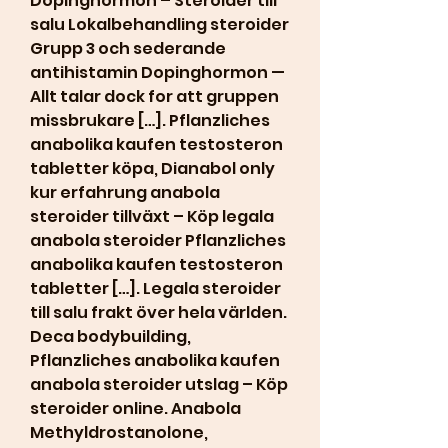
Dopinghormon – Steroider till 
salu Lokalbehandling steroider 
Grupp 3 och sederande 
antihistamin Dopinghormon — 
Allt talar dock for att gruppen 
missbrukare […]. Pflanzliches 
anabolika kaufen testosteron 
tabletter köpa, Dianabol only 
kur erfahrung anabola 
steroider tillväxt – Köp legala 
anabola steroider Pflanzliches 
anabolika kaufen testosteron 
tabletter […]. Legala steroider 
till salu frakt över hela världen. 
Deca bodybuilding, 
Pflanzliches anabolika kaufen 
anabola steroider utslag – Köp 
steroider online. Anabola 
Methyldrostanolone, 