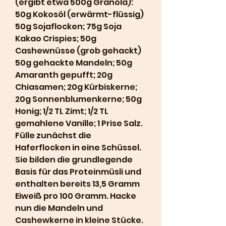
(ergibt etwa 500g Granola): 
50g Kokosöl (erwärmt-flüssig) 
50g Sojaflocken; 75g Soja 
Kakao Crispies; 50g 
Cashewnüsse (grob gehackt) 
50g gehackte Mandeln; 50g 
Amaranth gepufft; 20g 
Chiasamen; 20g Kürbiskerne; 
20g Sonnenblumenkerne; 50g 
Honig; 1/2 TL Zimt; 1/2 TL 
gemahlene Vanille; 1 Prise Salz. 
Fülle zunächst die 
Haferflocken in eine Schüssel. 
Sie bilden die grundlegende 
Basis für das Proteinmüsli und 
enthalten bereits 13,5 Gramm 
Eiweiß pro 100 Gramm. Hacke 
nun die Mandeln und 
Cashewkerne in kleine Stücke. 