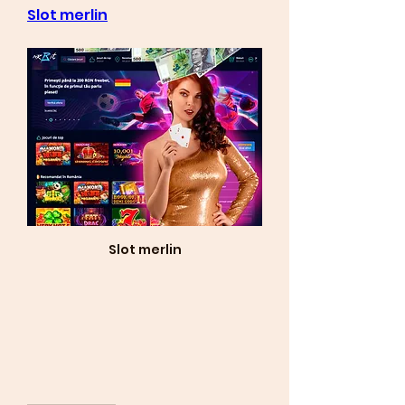
Slot merlin
Slot merlin