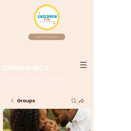
Get In Touch
Children&Co.
Kids Safety and Growth Partner
Groups