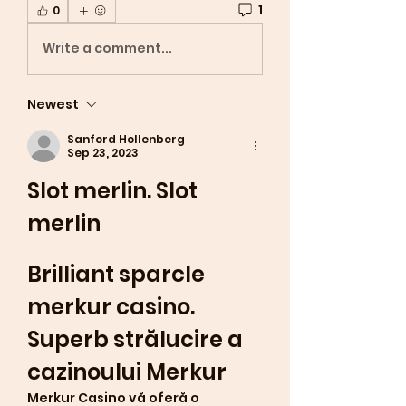
1
0
Write a comment...
Newest
Sanford Hollenberg
Sep 23, 2023
Slot merlin. Slot 
merlin
Brilliant sparcle 
merkur casino. 
Superb strălucire a 
cazinoului Merkur
Merkur Casino vă oferă o 