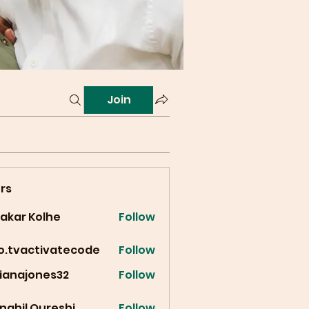
Join
rs
vakar Kolhe
Follow
fo.tvactivatecode
Follow
vactivatecode
cianajones32
Follow
ajones32
nahil Qureshi
Follow