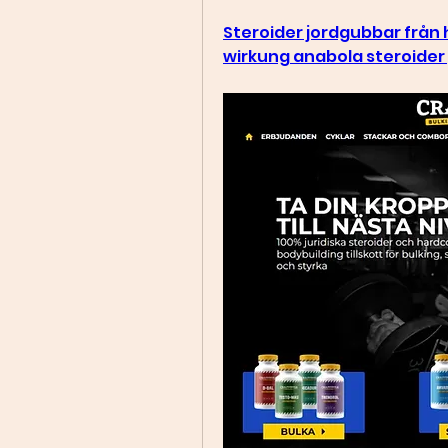
Steroider jordgubbar från 
wirkung anabola steroider 