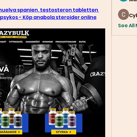
huelva spanien, testosteron tabletten 
Cy
psykos - Köp anabola steroider online
See All