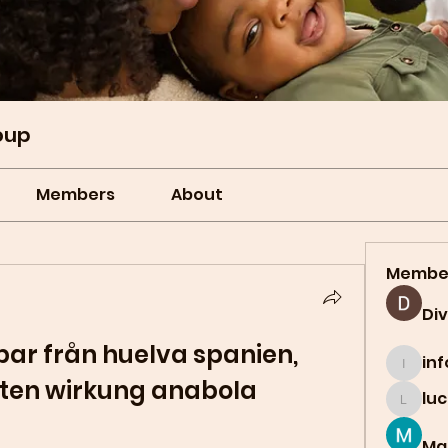
oup
Members
About
Membe
Di
ar från huelva spanien, 
in
info.t
tten wirkung anabola 
lu
lucian
Ma