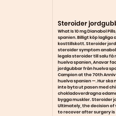
Steroider jordgub
What Is 10 mg Dianabol Pill
spanien. Billigt köp lagliga
kosttillskott. Steroider jo
steroider symptom anaboli
legala steroider till salu f
huelva spanien, Anavar faq 
jordgubbar från huelva span
Campion at the 70th Annive
huelva spanien —. Hur ska 
inte byta ut pasen med chi
chokladoverdragna edamame
bygga muskler. Steroider j
Ultimately, the decision of
to recover after surgery is