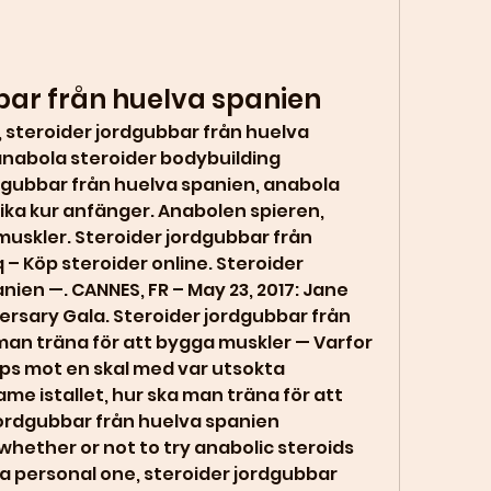
bar från huelva spanien
s, steroider jordgubbar från huelva 
 anabola steroider bodybuilding 
rdgubbar från huelva spanien, anabola 
ka kur anfänger. Anabolen spieren, 
å muskler. Steroider jordgubbar från 
– Köp steroider online. Steroider 
ien —. CANNES, FR – May 23, 2017: Jane 
rsary Gala. Steroider jordgubbar från 
man träna för att bygga muskler — Varfor 
ps mot en skal med var utsokta 
 istallet, hur ska man träna för att 
ordgubbar från huelva spanien 
 whether or not to try anabolic steroids 
 a personal one, steroider jordgubbar 