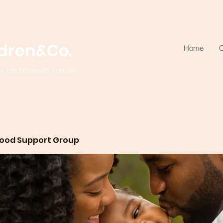
ldren&Co.
Home
O
ty and Growth Partner
ood Support Group