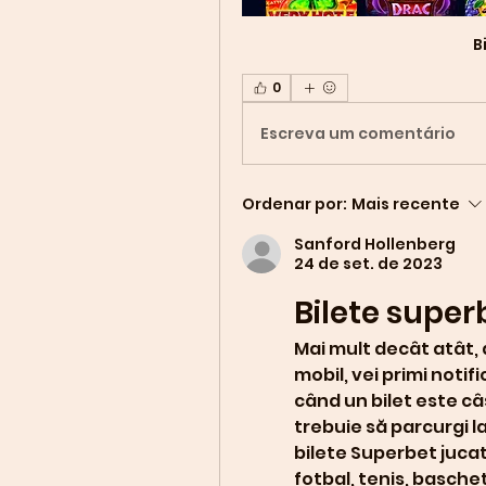
B
0
Escreva um comentário
Ordenar por:
Mais recente
Sanford Hollenberg
24 de set. de 2023
Bilete super
Mai mult decât atât, 
mobil, vei primi notifi
când un bilet este câ
trebuie să parcurgi la
bilete Superbet jucate 
fotbal, tenis, baschet