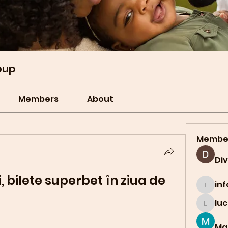
oup
Members
About
Membe
Di
, bilete superbet în ziua de 
in
info.t
lu
lucian
Ma