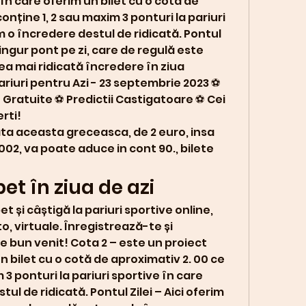
 în care oferim un bilet cu o cotă de 
onține 1, 2 sau maxim 3 ponturi la pariuri 
 o încredere destul de ridicată. Pontul 
singur pont pe zi, care de regulă este 
a mai ridicată încredere în ziua 
ariuri pentru Azi - 23 septembrie 2023 ⚽ 
 Gratuite ⚽ Predictii Castigatoare ⚽ Cei 
rti! 
ta aceasta greceasca, de 2 euro, insa 
002, va poate aduce in cont 90., bilete 
et în ziua de azi
t și câștigă la pariuri sportive online, 
oto, virtuale. Înregistrează-te și 
bun venit! Cota 2 – este un proiect 
un bilet cu o cotă de aproximativ 2. 00 ce 
 3 ponturi la pariuri sportive în care 
l de ridicată. Pontul Zilei – Aici oferim 