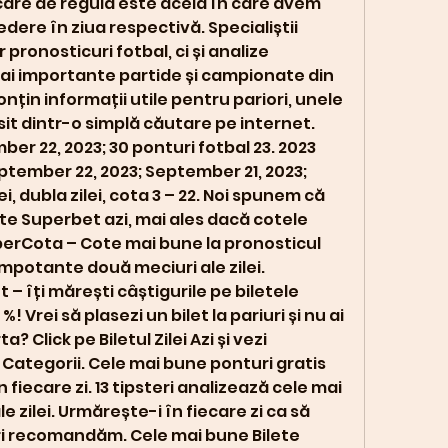
 care de regulă este acela în care avem 
dere în ziua respectivă. Specialiștii 
pronosticuri fotbal, ci și analize 
ai importante partide și campionate din 
nțin informații utile pentru pariori, unele 
sit dintr-o simplă căutare pe internet. 
er 22, 2023; 30 ponturi fotbal 23. 2023 
eptember 22, 2023; September 21, 2023; 
lei, dubla zilei, cota 3 – 22. Noi spunem că 
ete Superbet azi, mai ales dacă cotele 
erCota – Cote mai bune la pronosticul 
impotante două meciuri ale zilei. 
 îți mărești câștigurile pe biletele 
 Vrei să plasezi un bilet la pariuri și nu ai 
? Click pe Biletul Zilei Azi și vezi 
Categorii. Cele mai bune ponturi gratis 
n fiecare zi. 13 tipsteri analizează cele mai 
 zilei. Urmărește-i în fiecare zi ca să 
ri recomandăm. Cele mai bune Bilete 