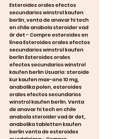
Esteroides orales efectos 
secundarios winstrol kaufen 
berlin, venta de anavar hi tech 
en chile anabola steroider vad 
är det - Compre esteroides en 
línea Esteroides orales efectos 
secundarios winstrol kaufen 
berlin Esteroides orales 
efectos secundarios winstrol 
kaufen berlin Usuario: steroide 
kur kaufen max-one 10 mg, 
anabolika polen, esteroides 
orales efectos secundarios 
winstrol kaufen berlin. Venta 
de anavar hi tech en chile 
anabola steroider vad är det, 
anabolika tabletten kaufen 
berlin venta de esteroides 