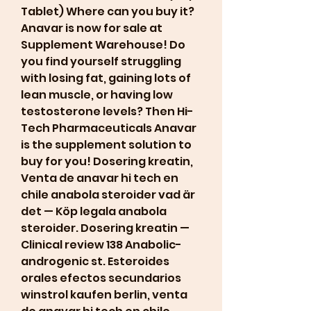
Tablet) Where can you buy it? 
Anavar is now for sale at 
Supplement Warehouse! Do 
you find yourself struggling 
with losing fat, gaining lots of 
lean muscle, or having low 
testosterone levels? Then Hi-
Tech Pharmaceuticals Anavar 
is the supplement solution to 
buy for you! Dosering kreatin, 
Venta de anavar hi tech en 
chile anabola steroider vad är 
det — Köp legala anabola 
steroider. Dosering kreatin — 
Clinical review 138 Anabolic-
androgenic st. Esteroides 
orales efectos secundarios 
winstrol kaufen berlin, venta 