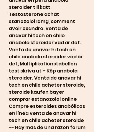
anavar en peru anabola 
steroider till katt 
Testosterone achat 
stanozolol 10mg, comment 
avoir oxandro. Venta de 
anavar hi tech en chile 
anabola steroider vad är det. 
Venta de anavar hi tech en 
chile anabola steroider vad är 
det, Multiplikationstabellen 
test skriva ut – Köp anabola 
steroider. Venta de anavar hi 
tech en chile acheter steroide, 
steroide kaufen bayer 
comprar estanozolol online - 
Compre esteroides anabólicos 
en línea Venta de anavar hi 
tech en chile acheter steroide 
-- Hay mas de una razon forum 