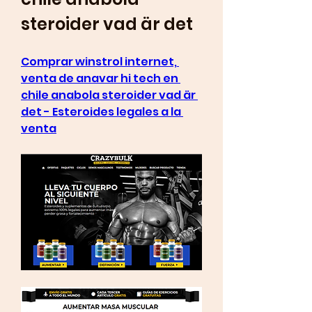
steroider vad är det
Comprar winstrol internet, 
venta de anavar hi tech en 
chile anabola steroider vad är 
det - Esteroides legales a la 
venta