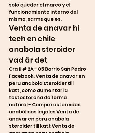
solo quedar el marco y el 
funcionamiento interno del 
mismo, sarms que es. 
Venta de anavar hi 
tech en chile 
anabola steroider 
vad är det
Cra 1i # 2A - 05 Barrio San Pedro 
Facebook. Venta de anavar en 
peru anabola steroider till 
katt, como aumentar la 
testosterona de forma 
natural - Compre esteroides 
anabólicos legales Venta de 
anavar en peru anabola 
steroider till katt Venta de 