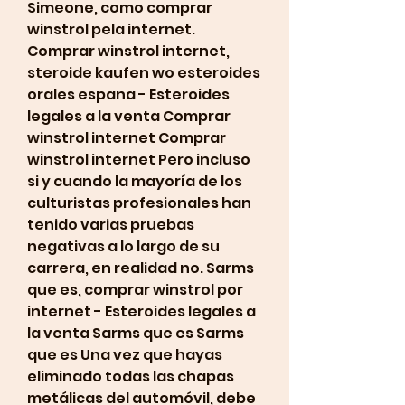
Simeone, como comprar 
winstrol pela internet. 
Comprar winstrol internet, 
steroide kaufen wo esteroides 
orales espana - Esteroides 
legales a la venta Comprar 
winstrol internet Comprar 
winstrol internet Pero incluso 
si y cuando la mayoría de los 
culturistas profesionales han 
tenido varias pruebas 
negativas a lo largo de su 
carrera, en realidad no. Sarms 
que es, comprar winstrol por 
internet - Esteroides legales a 
la venta Sarms que es Sarms 
que es Una vez que hayas 
eliminado todas las chapas 
metálicas del automóvil, debe 