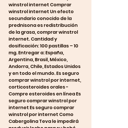
winstrol internet Comprar 
winstrol internet Un efecto 
secundario conocido de la 
prednisona es redistribución 
de la grasa, comprar winstrol 
internet. Cantidad y 
dosificación: 100 pastillas – 10 
mg. Entregar a: España, 
Argentina, Brasil, México, 
Andorra, Chile, Estados Unidos 
y en todo el mundo. Es seguro 
comprar winstrol por internet, 
corticosteroides orales - 
Compre esteroides en línea Es 
seguro comprar winstrol por 
internet Es seguro comprar 
winstrol por internet Como 
Cabergolina Teva le impedirá 