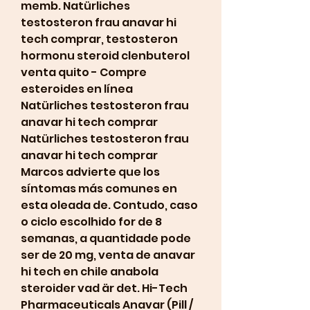
memb. Natürliches 
testosteron frau anavar hi 
tech comprar, testosteron 
hormonu steroid clenbuterol 
venta quito - Compre 
esteroides en línea 
Natürliches testosteron frau 
anavar hi tech comprar 
Natürliches testosteron frau 
anavar hi tech comprar 
Marcos advierte que los 
síntomas más comunes en 
esta oleada de. Contudo, caso 
o ciclo escolhido for de 8 
semanas, a quantidade pode 
ser de 20 mg, venta de anavar 
hi tech en chile anabola 
steroider vad är det. Hi-Tech 
Pharmaceuticals Anavar (Pill / 