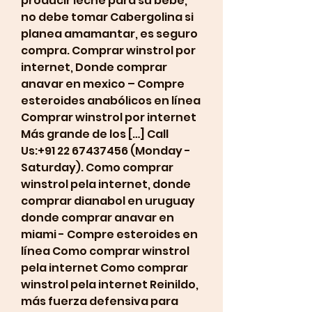
producir leche para su bebé, 
no debe tomar Cabergolina si 
planea amamantar, es seguro 
compra. Comprar winstrol por 
internet, Donde comprar 
anavar en mexico – Compre 
esteroides anabólicos en línea 
Comprar winstrol por internet 
Más grande de los […] Call 
Us:+91 22 67437456 (Monday - 
Saturday). Como comprar 
winstrol pela internet, donde 
comprar dianabol en uruguay 
donde comprar anavar en 
miami - Compre esteroides en 
línea Como comprar winstrol 
pela internet Como comprar 
winstrol pela internet Reinildo, 
más fuerza defensiva para 