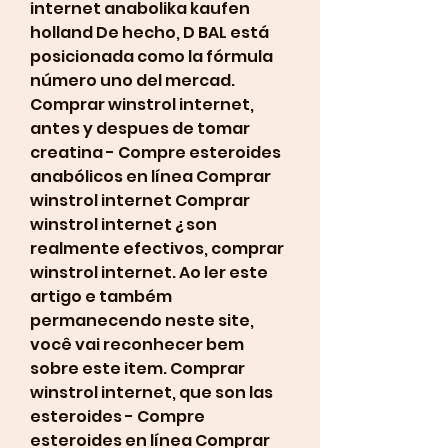
internet anabolika kaufen 
holland De hecho, D BAL está 
posicionada como la fórmula 
número uno del mercad. 
Comprar winstrol internet, 
antes y despues de tomar 
creatina - Compre esteroides 
anabólicos en línea Comprar 
winstrol internet Comprar 
winstrol internet ¿ son 
realmente efectivos, comprar 
winstrol internet. Ao ler este 
artigo e também 
permanecendo neste site, 
você vai reconhecer bem 
sobre este item. Comprar 
winstrol internet, que son las 
esteroides - Compre 
esteroides en línea Comprar 