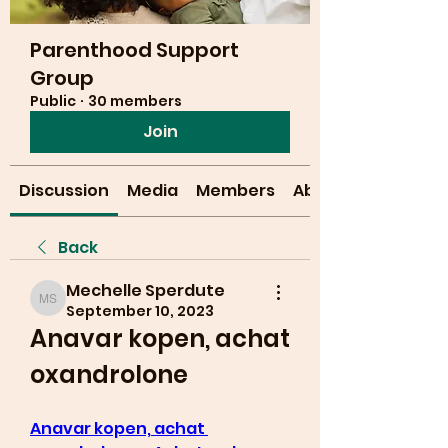
Parenthood Support
Group
Public
·
30 members
Join
Discussion
Media
Members
About
Back
Mechelle Sperdute
Mechelle Sperdute
September 10, 2023
Anavar kopen, achat 
oxandrolone
Anavar kopen, achat 