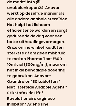
de markt! info @ 
anabolenkopen24. Anavar 
werkt op dezelfde manier als 
alle andere anabole steroïden. 
Het helpt het lichaam 
efficiënter te worden en zorgt 
gedurende de dag voor een 
beter uithoudingsvermogen. 
Onze online winkel raadt ten 
sterkste af om geen misbruik 
te maken Pharma Test E300 
10ml vial (300mg/ml), maar om 
het in de benodigde dosering 
te gebruiken. Anavar - 
Oxandrolon 180 tabletten * 
Niet-steroide Anabole Agent * 
Stikstofoxide Lift * 
Revolutionaire arginase 
Inhibitor * Adenosine 