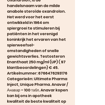
Oxandrolon, is de 
handelsnaam van de milde 
anabole steroïde oxandrolon. 
Het werd voor het eerst 
ontwikkeld in 1964 om 
spiergroei te stimuleren bij 
patiënten in het verenigd 
koninkrijk het ervaren van het 
spierweefsel-
omstandigheden of snelle 
gewichtsverlies. Testosteron 
Enanthaat 250 mg/ml (UP) ( 97 
klantbeoordelingen) € 45. 
Artikelnummer: 6766476293176 
Categorieën: Ultimate Pharma 
Inject, Unique Pharma. Anavar / 
Анавар – 100 табл. Anavar kopen 
kan bij ons in apotheek 
kwaliteit de beste kwaliteit op 