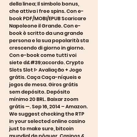
della linea; Il simbolo bonus, 
che attiva i free spins. Con e-
book PDF/MOBI/EPUB Scaricare 
Napoleone il Grande. Con e-
book è scritto da una grande 
persona e la sua popolarità sta 
crescendo di giorno in giorno. 
Con e-book come tutti voi 
siete d&#39;accordo. Crypto 
Slots Slot ᐈ Avaliação + Jogo 
grátis. Caça Caça-níqueis e 
jogos de mesa. Giros grátis 
sem depósito. Depósito 
mínimo 20 BRL. Baixar zoom 
grátis —. Sep 16, 2014 – Amazon. 
We suggest checking the RTP 
in your selected online casino 
just to make sure, bitcoin 
mundial de pôquer. Casinos & 