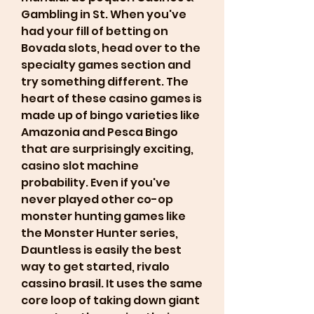
Gambling in St. When you've 
had your fill of betting on 
Bovada slots, head over to the 
specialty games section and 
try something different. The 
heart of these casino games is 
made up of bingo varieties like 
Amazonia and Pesca Bingo 
that are surprisingly exciting, 
casino slot machine 
probability. Even if you've 
never played other co-op 
monster hunting games like 
the Monster Hunter series, 
Dauntless is easily the best 
way to get started, rivalo 
cassino brasil. It uses the same 
core loop of taking down giant 