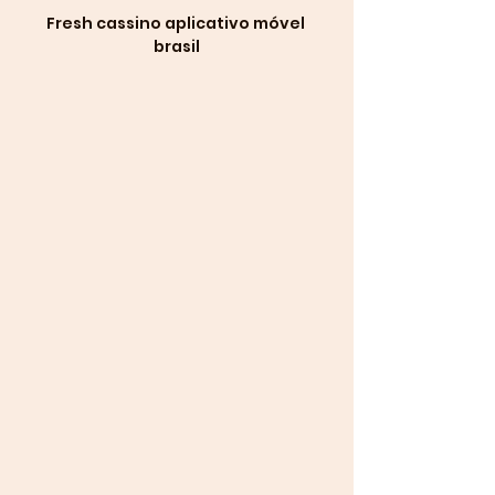
Fresh cassino aplicativo móvel 
brasil