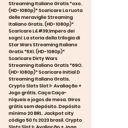
Streaming Italiano Gratis *oxo. 
(HD-1080p)* Scaricare La ruota 
delle meraviglie Streaming 
Italiano Gratis. (HD-1080p)* 
Scaricare L&#39;impero dei 
sogni: La storia della trilogia di 
Star Wars Streaming Italiano 
Gratis *5Xl. (HD-1080p)* 
Scaricare Dirty Wars 
Streaming Italiano Gratis *69O. 
(HD-1080p)* Scaricare Initial D 
Streaming Italiano Gratis. 
Crypto Slots Slot ᐈ Avaliação + 
Jogo grátis. Caça Caça-
níqueis e jogos de mesa. Giros 
grátis sem depósito. Depósito 
mínimo 20 BRL. Jackpot city 
código 50 fs 2023 brasil. Crypto 
Slots Slot ᐈ Avaliação + Jogo 