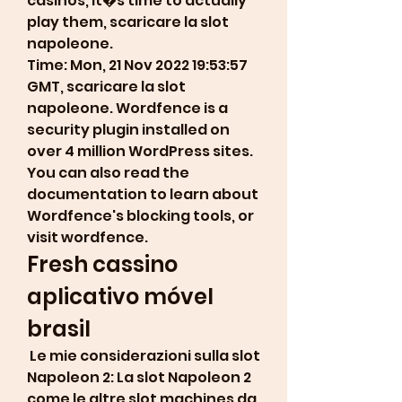
casinos, it�s time to actually 
play them, scaricare la slot 
napoleone.
Time: Mon, 21 Nov 2022 19:53:57 
GMT, scaricare la slot 
napoleone. Wordfence is a 
security plugin installed on 
over 4 million WordPress sites. 
You can also read the 
documentation to learn about 
Wordfence's blocking tools, or 
visit wordfence.
Fresh cassino 
aplicativo móvel 
brasil
 Le mie considerazioni sulla slot 
Napoleon 2: La slot Napoleon 2 
come le altre slot machines da 