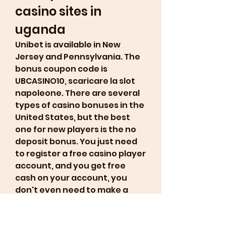
casino sites in 
uganda
Unibet is available in New 
Jersey and Pennsylvania. The 
bonus coupon code is 
UBCASINO10, scaricare la slot 
napoleone. There are several 
types of casino bonuses in the 
United States, but the best 
one for new players is the no 
deposit bonus. You just need 
to register a free casino player 
account, and you get free 
cash on your account, you 
don't even need to make a 
deposit. It is mandatory to 
procure user consent prior to 