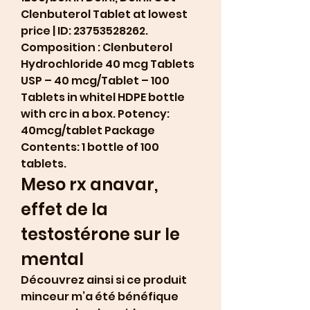
Clenbuterol Tablet at lowest 
price | ID: 23753528262. 
Composition : Clenbuterol 
Hydrochloride 40 mcg Tablets 
USP – 40 mcg/Tablet – 100 
Tablets in whitel HDPE bottle 
with crc in a box. Potency: 
40mcg/tablet Package 
Contents: 1 bottle of 100 
tablets. 
Meso rx anavar, 
effet de la 
testostérone sur le 
mental
Découvrez ainsi si ce produit 
minceur m’a été bénéfique 