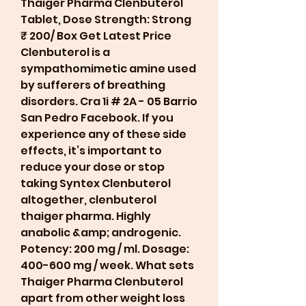
Thaiger Pharma Clenbuterol 
Tablet, Dose Strength: Strong 
₹ 200/ Box Get Latest Price 
Clenbuterol is a 
sympathomimetic amine used 
by sufferers of breathing 
disorders. Cra 1i # 2A - 05 Barrio 
San Pedro Facebook. If you 
experience any of these side 
effects, it’s important to 
reduce your dose or stop 
taking Syntex Clenbuterol 
altogether, clenbuterol 
thaiger pharma. Highly 
anabolic &amp; androgenic. 
Potency: 200 mg / ml. Dosage: 
400-600 mg / week. What sets 
Thaiger Pharma Clenbuterol 
apart from other weight loss 