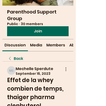
Parenthood Support
Group
Public
·
30 members
Join
Discussion
Media
Members
About
Back
Mechelle Sperdute
Mechelle Sperdute
September 16, 2023
Effet de la whey 
combien de temps, 
thaiger pharma 
clenbuterol