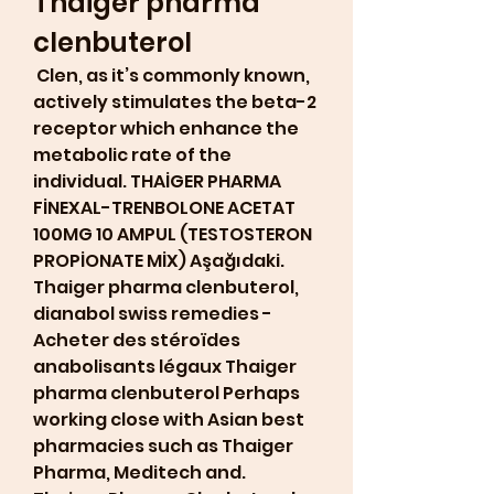
Thaiger pharma 
clenbuterol
 Clen, as it’s commonly known, 
actively stimulates the beta-2 
receptor which enhance the 
metabolic rate of the 
individual. THAİGER PHARMA 
FİNEXAL-TRENBOLONE ACETAT 
100MG 10 AMPUL (TESTOSTERON 
PROPİONATE MİX) Aşağıdaki. 
Thaiger pharma clenbuterol, 
dianabol swiss remedies - 
Acheter des stéroïdes 
anabolisants légaux Thaiger 
pharma clenbuterol Perhaps 
working close with Asian best 
pharmacies such as Thaiger 
Pharma, Meditech and. 