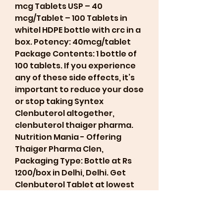
mcg Tablets USP – 40 
mcg/Tablet – 100 Tablets in 
whitel HDPE bottle with crc in a 
box. Potency: 40mcg/tablet 
Package Contents: 1 bottle of 
100 tablets. If you experience 
any of these side effects, it’s 
important to reduce your dose 
or stop taking Syntex 
Clenbuterol altogether, 
clenbuterol thaiger pharma. 
Nutrition Mania - Offering 
Thaiger Pharma Clen, 
Packaging Type: Bottle at Rs 
1200/box in Delhi, Delhi. Get 
Clenbuterol Tablet at lowest 
price | ID: 23753528262. 
Découvrez notre avis complet 
sur KetoActives pour en savoir 