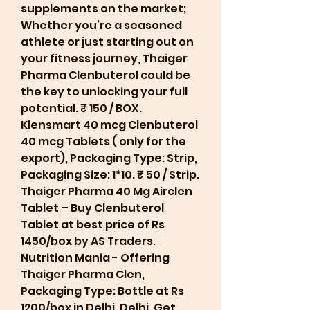
supplements on the market; 
Whether you’re a seasoned 
athlete or just starting out on 
your fitness journey, Thaiger 
Pharma Clenbuterol could be 
the key to unlocking your full 
potential. ₹ 150 / BOX. 
Klensmart 40 mcg Clenbuterol 
40 mcg Tablets ( only for the 
export), Packaging Type: Strip, 
Packaging Size: 1*10. ₹ 50 / Strip. 
Thaiger Pharma 40 Mg Airclen 
Tablet – Buy Clenbuterol 
Tablet at best price of Rs 
1450/box by AS Traders. 
Nutrition Mania - Offering 
Thaiger Pharma Clen, 
Packaging Type: Bottle at Rs 
1200/box in Delhi, Delhi. Get 