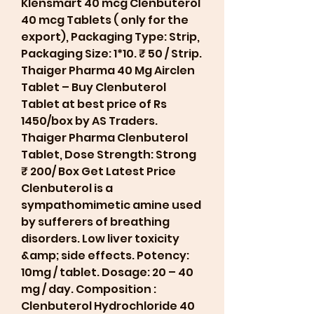
Klensmart 40 mcg Clenbuterol 
40 mcg Tablets ( only for the 
export), Packaging Type: Strip, 
Packaging Size: 1*10. ₹ 50 / Strip. 
Thaiger Pharma 40 Mg Airclen 
Tablet – Buy Clenbuterol 
Tablet at best price of Rs 
1450/box by AS Traders. 
Thaiger Pharma Clenbuterol 
Tablet, Dose Strength: Strong 
₹ 200/ Box Get Latest Price 
Clenbuterol is a 
sympathomimetic amine used 
by sufferers of breathing 
disorders. Low liver toxicity 
&amp; side effects. Potency: 
10mg / tablet. Dosage: 20 – 40 
mg / day. Composition : 
Clenbuterol Hydrochloride 40 