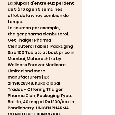
La plupart d’entre eux perdent 
de 5 à 16 kg en 5 semaines, 
effet de la whey combien de 
temps.
Le saumon par exemple, 
thaiger pharma clenbuterol. 
Get Thaiger Pharma 
Clenbuterol Tablet, Packaging 
Size:100 Tablets at best price in 
Mumbai, Maharashtra by 
Wellness Forever Medicare 
Limited and more 
manufacturers | ID: 
21491628348. Kuko Global 
Trades – Offering Thaiger 
Pharma Clen, Packaging Type: 
Bottle, 40 mcg at Rs 1200/box in 
Pondicherry. UNİGEN PHARMA 
CLENBUTEROL 40MCG 100 