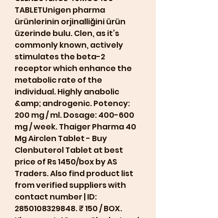
TABLETUnigen pharma 
ürünlerinin orjinalliğini ürün 
üzerinde bulu. Clen, as it’s 
commonly known, actively 
stimulates the beta-2 
receptor which enhance the 
metabolic rate of the 
individual. Highly anabolic 
&amp; androgenic. Potency: 
200 mg / ml. Dosage: 400-600 
mg / week. Thaiger Pharma 40 
Mg Airclen Tablet - Buy 
Clenbuterol Tablet at best 
price of Rs 1450/box by AS 
Traders. Also find product list 
from verified suppliers with 
contact number | ID: 
2850108329848. ₹ 150 / BOX. 