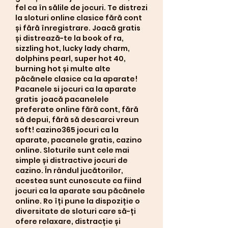
fel ca în sălile de jocuri. Te distrezi 
la sloturi online clasice fără cont 
și fără înregistrare. Joacă gratis 
și distrează-te la book of ra, 
sizzling hot, lucky lady charm, 
dolphins pearl, super hot 40, 
burning hot și multe alte 
păcănele clasice ca la aparate! 
Pacanele si jocuri ca la aparate 
gratis  joacă pacanelele 
preferate online fără cont, fără 
să depui, fără să descarci vreun 
soft! cazino365 jocuri ca la 
aparate, pacanele gratis, cazino 
online. Sloturile sunt cele mai 
simple și distractive jocuri de 
cazino. În rândul jucătorilor, 
acestea sunt cunoscute ca fiind 
jocuri ca la aparate sau păcănele 
online. Ro îți pune la dispoziție o 
diversitate de sloturi care să-ți 
ofere relaxare, distracție și 