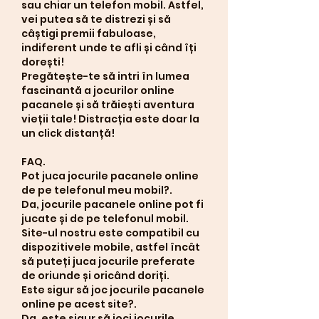
sau chiar un telefon mobil. Astfel, 
vei putea să te distrezi și să 
câștigi premii fabuloase, 
indiferent unde te afli și când îți 
dorești!
Pregătește-te să intri în lumea 
fascinantă a jocurilor online 
pacanele și să trăiești aventura 
vieții tale! Distracția este doar la 
un click distanță!
FAQ.
Pot juca jocurile pacanele online 
de pe telefonul meu mobil?.
Da, jocurile pacanele online pot fi 
jucate și de pe telefonul mobil. 
Site-ul nostru este compatibil cu 
dispozitivele mobile, astfel încât 
să puteți juca jocurile preferate 
de oriunde și oricând doriți.
Este sigur să joc jocurile pacanele 
online pe acest site?.
Da, este sigur să joci jocurile 