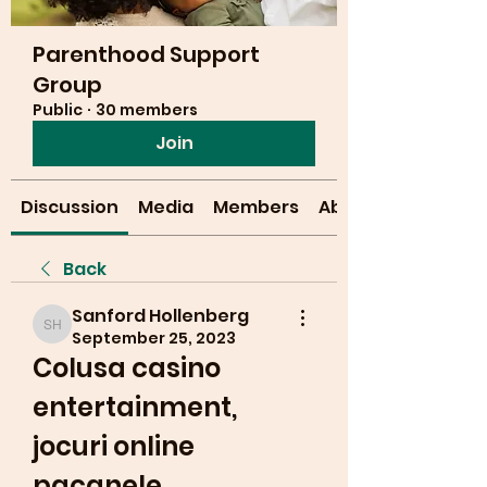
Parenthood Support
Group
Public
·
30 members
Join
Discussion
Media
Members
About
Back
Sanford Hollenberg
Sanford Hollenberg
September 25, 2023
Colusa casino 
entertainment, 
jocuri online 
pacanele