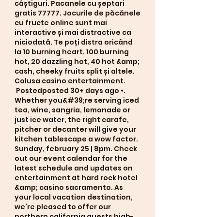
câștiguri. Pacanele cu șeptari 
gratis 7️7️7️7️7️. Jocurile de păcănele 
cu fructe online sunt mai 
interactive și mai distractive ca 
niciodată. Te poți distra oricând 
la 10 burning heart, 100 burning 
hot, 20 dazzling hot, 40 hot &amp; 
cash, cheeky fruits split și altele. 
Colusa casino entertainment.
 Postedposted 30+ days ago •. 
Whether you&#39;re serving iced 
tea, wine, sangria, lemonade or 
just ice water, the right carafe, 
pitcher or decanter will give your 
kitchen tablescape a wow factor. 
Sunday, february 25 | 8pm. Check 
out our event calendar for the 
latest schedule and updates on 
entertainment at hard rock hotel 
&amp; casino sacramento. As 
your local vacation destination, 
we’re pleased to offer our 
northern california guests high-