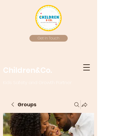
Get In Touch
Children&Co.
Kids Safety and Growth Partner
Groups