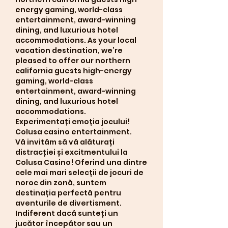
energy gaming, world-class 
entertainment, award-winning 
dining, and luxurious hotel 
accommodations. As your local 
vacation destination, we’re 
pleased to offer our northern 
california guests high-energy 
gaming, world-class 
entertainment, award-winning 
dining, and luxurious hotel 
accommodations. 
Experimentați emoția jocului! 
Colusa casino entertainment.
Vă invităm să vă alăturați 
distracției și excitmentului la 
Colusa Casino! Oferind una dintre 
cele mai mari selecții de jocuri de 
noroc din zonă, suntem 
destinația perfectă pentru 
aventurile de divertisment. 
Indiferent dacă sunteți un 
jucător începător sau un 