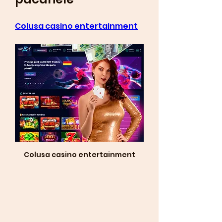
Colusa casino entertainment
Colusa casino entertainment