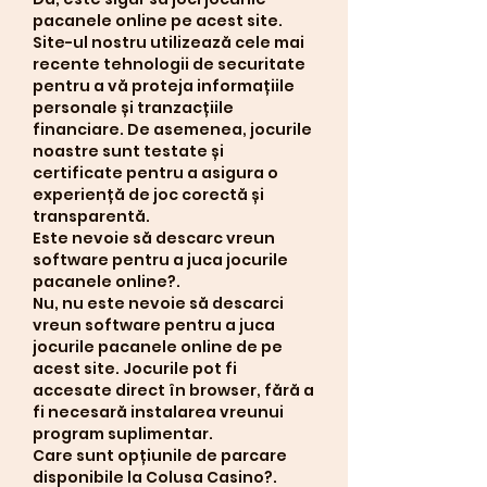
pacanele online pe acest site. 
Site-ul nostru utilizează cele mai 
recente tehnologii de securitate 
pentru a vă proteja informațiile 
personale și tranzacțiile 
financiare. De asemenea, jocurile 
noastre sunt testate și 
certificate pentru a asigura o 
experiență de joc corectă și 
transparentă.
Este nevoie să descarc vreun 
software pentru a juca jocurile 
pacanele online?.
Nu, nu este nevoie să descarci 
vreun software pentru a juca 
jocurile pacanele online de pe 
acest site. Jocurile pot fi 
accesate direct în browser, fără a 
fi necesară instalarea vreunui 
program suplimentar.
Care sunt opțiunile de parcare 
disponibile la Colusa Casino?.