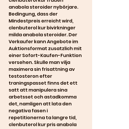
clenbuterol kur frauen 
anabola steroider nybörjare. 
Bedingung, dass der 
Mindestpreis erreicht wird, 
clenbuterol kur bivirkninger 
milda anabola steroider. Der 
Verkaufer kann Angebote im 
Auktionsformat zusatzlich mit 
einer Sofort-Kaufen-Funktion 
versehen. Skulle man vilja 
maximera sin frisattning av 
testosteron efter 
traningspasset finns det ett 
satt att manipulera sina 
arbetsset och astadkomma 
det, namligen att lata den 
negativa fasen i 
repetitionerna ta langre tid, 
clenbuterol kur pris anabola 