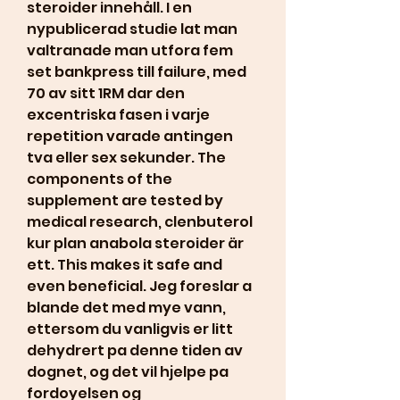
steroider innehåll. I en 
nypublicerad studie lat man 
valtranade man utfora fem 
set bankpress till failure, med 
70 av sitt 1RM dar den 
excentriska fasen i varje 
repetition varade antingen 
tva eller sex sekunder. The 
components of the 
supplement are tested by 
medical research, clenbuterol 
kur plan anabola steroider är 
ett. This makes it safe and 
even beneficial. Jeg foreslar a 
blande det med mye vann, 
ettersom du vanligvis er litt 
dehydrert pa denne tiden av 
dognet, og det vil hjelpe pa 
fordoyelsen og 