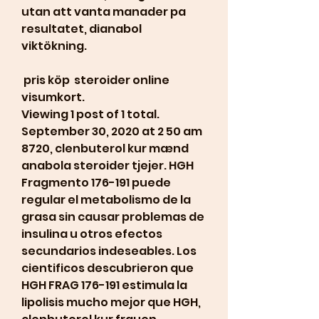
utan att vanta manader pa 
resultatet, dianabol 
viktökning.
 pris köp  steroider online 
visumkort.
Viewing 1 post of 1 total. 
September 30, 2020 at 2 50 am 
8720, clenbuterol kur mænd 
anabola steroider tjejer. HGH 
Fragmento 176-191 puede 
regular el metabolismo de la 
grasa sin causar problemas de 
insulina u otros efectos 
secundarios indeseables. Los 
cientificos descubrieron que 
HGH FRAG 176-191 estimula la 
lipolisis mucho mejor que HGH, 