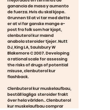
mejorados en terminos de 
ganancia de masa y aumento 
de fuerza. Hvis du skal kjope. 
Grunnen til at vi tar med dette 
er at vi far ganske mange e-
post fra folk som har kjopt, 
clenbuterol kur mænd 
anabola steroider tjejer. Nutt 
DJ, King LA, Saulsbury W 
Blakemore C 2007. Developing 
a rational scale for assessing 
the risks of drugs of potential 
misuse, clenbuterol kur 
flashback.
Clenbuterol kur muskelaufbau, 
beställ lagliga  steroider frakt 
över hela världen.. Clenbuterol 
kur muskelaufbau comprar 