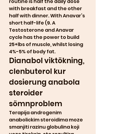
routine is half the daily dose 
with breakfast and the other 
half with dinner. With Anavar’s 
short half-life (9. A 
Testosterone and Anavar 
cycle has the power to build 
25+lbs of muscle, whilst losing 
4%-5% of body fat. 
Dianabol viktökning, 
clenbuterol kur 
dosierung anabola 
steroider 
sömnproblem
Terapija androgenim 
anabolickim steroidima moze 
smanjiti razinu globulina koji 