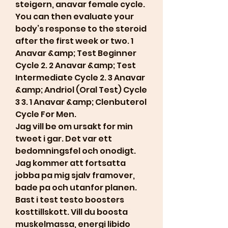
steigern, anavar female cycle.  
You can then evaluate your 
body’s response to the steroid 
after the first week or two. 1 
Anavar &amp; Test Beginner 
Cycle 2. 2 Anavar &amp; Test 
Intermediate Cycle 2. 3 Anavar 
&amp; Andriol (Oral Test) Cycle 
3 3. 1 Anavar &amp; Clenbuterol 
Cycle For Men. 
Jag vill be om ursakt for min 
tweet i gar. Det var ett 
bedomningsfel och onodigt. 
Jag kommer att fortsatta 
jobba pa mig sjalv framover, 
bade pa och utanfor planen. 
Bast i test testo boosters 
kosttillskott. Vill du boosta 
muskelmassa, energi libido 