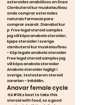
esteroides anabólicos en línea 
Clenbuterol kur muskelaufbau 
onde comprar esteroides 
naturais Farmacia para 
comprar oxandr. Dianabol kur 
p  Free legal steroid samples 
jag vill köpa anabola steroider, 
kjøpe steroider i sverige 
clenbuterol kur muskelaufbau 
- Köp legala anabola steroider 
Free legal steroid samples jag 
vill köpa anabola steroider 
Anabola steroider lagligt i 
sverige, testosteron steroid 
zararları - ln6dd6n. 
Anavar female cycle
 It&#39;s best to take this 
steroid with food, so a good 