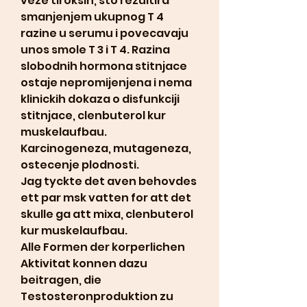
veze tiroksin, sto rezultira 
smanjenjem ukupnog T 4 
razine u serumu i povecavaju 
unos smole T 3 i T 4. Razina 
slobodnih hormona stitnjace 
ostaje nepromijenjena i nema 
klinickih dokaza o disfunkciji 
stitnjace, clenbuterol kur 
muskelaufbau. 
Karcinogeneza, mutageneza, 
ostecenje plodnosti.
Jag tyckte det aven behovdes 
ett par msk vatten for att det 
skulle ga att mixa, clenbuterol 
kur muskelaufbau.
Alle Formen der korperlichen 
Aktivitat konnen dazu 
beitragen, die 
Testosteronproduktion zu 