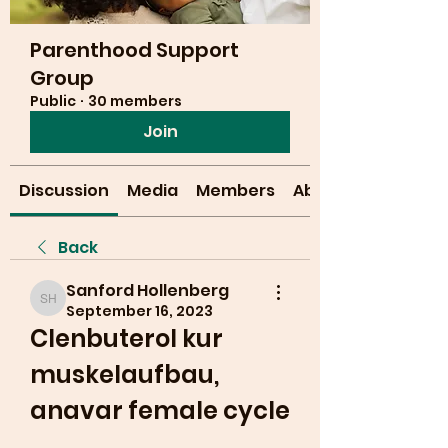
Parenthood Support
Group
Public
·
30 members
Join
Discussion
Media
Members
About
Back
Sanford Hollenberg
Sanford Hollenberg
September 16, 2023
Clenbuterol kur 
muskelaufbau, 
anavar female cycle