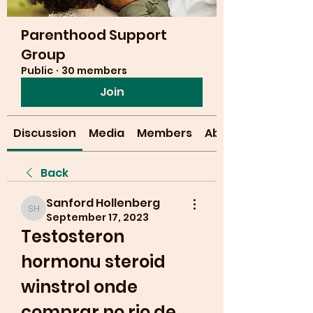
Parenthood Support
Group
Public
·
30 members
Join
Discussion
Media
Members
About
Back
Sanford Hollenberg
Sanford Hollenberg
September 17, 2023
Testosteron 
hormonu steroid 
winstrol onde 
comprar no rio de 