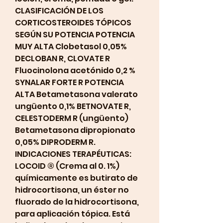
CLASIFICACIÓN DE LOS 
CORTICOSTEROIDES TÓPICOS 
SEGÚN SU POTENCIA POTENCIA 
MUY ALTA Clobetasol 0,05% 
DECLOBAN R, CLOVATE R 
Fluocinolona acetónido 0,2 % 
SYNALAR FORTE R POTENCIA 
ALTA Betametasona valerato 
ungüento 0,1% BETNOVATE R, 
CELESTODERM R (ungüento) 
Betametasona dipropionato 
0,05% DIPRODERM R. 
INDICACIONES TERAPÉUTICAS: 
LOCOID ® (Crema al 0. 1%) 
químicamente es butirato de 
hidrocortisona, un éster no 
fluorado de la hidrocortisona, 
para aplicación tópica. Está 