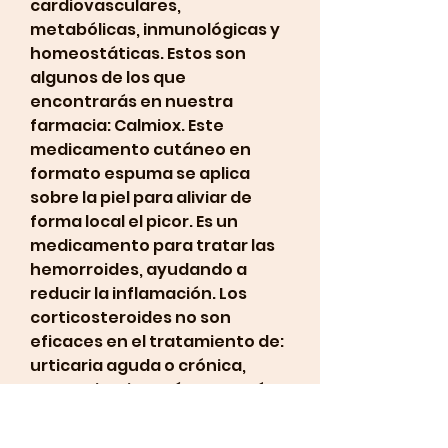
cardiovasculares, 
metabólicas, inmunológicas y 
homeostáticas. Estos son 
algunos de los que 
encontrarás en nuestra 
farmacia: Calmiox. Este 
medicamento cutáneo en 
formato espuma se aplica 
sobre la piel para aliviar de 
forma local el picor. Es un 
medicamento para tratar las 
hemorroides, ayudando a 
reducir la inflamación. Los 
corticosteroides no son 
eficaces en el tratamiento de: 
urticaria aguda o crónica, 
mastocitosis cutánea, acné 
vulgar, rosácea, dermatitis 
periorificial, queratosis pilar, 