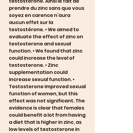
testostérone. Ainsi le fait de 
prendre du zinc sans que vous 
soyez en carence n’aura 
aucun effet sur la 
testostérone. • We aimed to 
evaluate the effect of zinc on 
testosterone and sexual 
function. • We found that zinc 
could increase the level of 
testosterone. • Zinc 
supplementation could 
increase sexual function. • 
Testosterone improved sexual 
function of women, but this 
effect was not significant. The 
evidence is clear that females 
could benefit a lot from having 
a diet that is higher in zinc, as 
low levels of testosterone in 