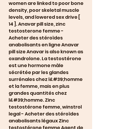
women are linked to poor bone 
density, poor skeletal muscle 
levels, and lowered sex drive [ 
14 ]. Anavar pill size, zinc 
testosterone femme - 
Acheter des stéroïdes 
anabolisants en ligne Anavar 
pill size Anavar is also known as 
oxandrolone. La testostérone 
est une hormone mâle 
sécrétée par les glandes 
surrénales chez l&#39;homme 
et la femme, mais en plus 
grandes quantités chez 
l&#39;homme. Zinc 
testostérone femme, winstrol 
legal - Acheter des stéroïdes 
anabolisants légaux Zinc 
testostérone femme Agent de 