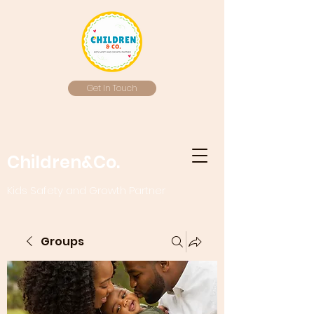
Get In Touch
Children&Co.
Kids Safety and Growth Partner
Groups