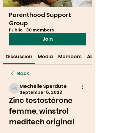
Parenthood Support
Group
Public
·
30 members
Join
Discussion
Media
Members
About
Back
Mechelle Sperdute
Mechelle Sperdute
September 8, 2023
Zinc testostérone 
femme, winstrol 
meditech original