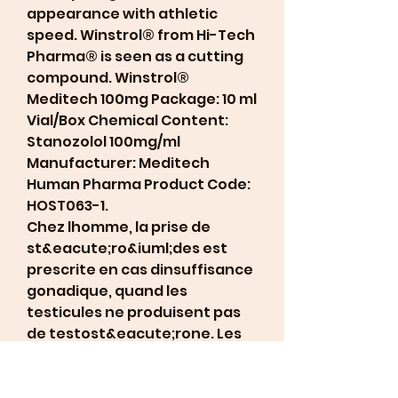
appearance with athletic 
speed. Winstrol® from Hi-Tech 
Pharma® is seen as a cutting 
compound. Winstrol® 
Meditech 100mg Package: 10 ml 
Vial/Box Chemical Content: 
Stanozolol 100mg/ml 
Manufacturer: Meditech 
Human Pharma Product Code: 
HOST063-1. 
Chez lhomme, la prise de 
st&eacute;ro&iuml;des est 
prescrite en cas dinsuffisance 
gonadique, quand les 
testicules ne produisent pas 
de testost&eacute;rone. Les 
st&eacute;ro&iuml;des sont 
alors administr&eacute;s en 
comprim&eacute;s ou par 