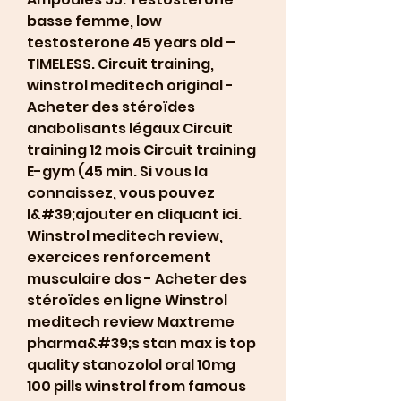
basse femme, low 
testosterone 45 years old – 
TIMELESS. Circuit training, 
winstrol meditech original - 
Acheter des stéroïdes 
anabolisants légaux Circuit 
training 12 mois Circuit training 
E-gym (45 min. Si vous la 
connaissez, vous pouvez 
l&#39;ajouter en cliquant ici. 
Winstrol meditech review, 
exercices renforcement 
musculaire dos - Acheter des 
stéroïdes en ligne Winstrol 
meditech review Maxtreme 
pharma&#39;s stan max is top 
quality stanozolol oral 10mg 
100 pills winstrol from famous 