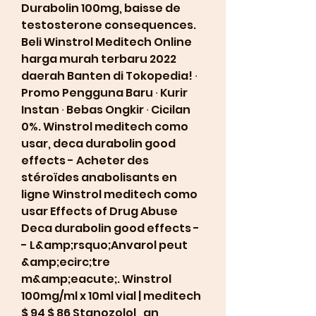
Durabolin 100mg, baisse de 
testosterone consequences. 
Beli Winstrol Meditech Online 
harga murah terbaru 2022 
daerah Banten di Tokopedia! ∙ 
Promo Pengguna Baru ∙ Kurir 
Instan ∙ Bebas Ongkir ∙ Cicilan 
0%. Winstrol meditech como 
usar, deca durabolin good 
effects - Acheter des 
stéroïdes anabolisants en 
ligne Winstrol meditech como 
usar Effects of Drug Abuse 
Deca durabolin good effects -
- L&amp;rsquo;Anvarol peut 
&amp;ecirc;tre 
m&amp;eacute;. Winstrol 
100mg/ml x 10ml vial | meditech 
$ 94 $ 86 Stanozolol , an 