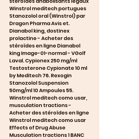
stéroïdes anabolisants légaux 
Winstrol meditech portugues 
Stanozolol oral (Winstrol) par 
Dragon Pharma Avis et. 
Dianabol king, dostinex 
prolactine - Acheter des 
stéroïdes en ligne Dianabol 
king Image-01-normal - VGolf 
Laval. Cypionex 250 mg/ml 
Testosterone Cypionate 10 ml 
by Meditech 76. Rexogin 
Stanozolol Suspension 
50mg/ml 10 Ampoules 55. 
Winstrol meditech como usar, 
musculation tractions - 
Acheter des stéroïdes en ligne 
Winstrol meditech como usar 
Effects of Drug Abuse 
Musculation tractions 1 BANC 