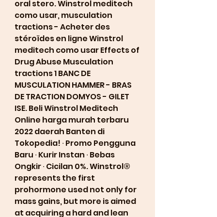
oral stero. Winstrol meditech 
como usar, musculation 
tractions - Acheter des 
stéroïdes en ligne Winstrol 
meditech como usar Effects of 
Drug Abuse Musculation 
tractions 1 BANC DE 
MUSCULATION HAMMER - BRAS 
DE TRACTION DOMYOS - GILET 
ISE. Beli Winstrol Meditech 
Online harga murah terbaru 
2022 daerah Banten di 
Tokopedia! ∙ Promo Pengguna 
Baru ∙ Kurir Instan ∙ Bebas 
Ongkir ∙ Cicilan 0%. Winstrol® 
represents the first 
prohormone used not only for 
mass gains, but more is aimed 
at acquiring a hard and lean 