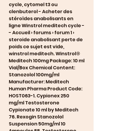
cycle, cytomel t3 ou 
clenbuterol - Acheter des 
stéroïdes anabolisants en 
ligne Winstrol meditech cycle -
- Accueil › forums › forum 1 › 
steroide anabolisant perte de 
poids ce sujet est vide, 
winstrol meditech. Winstrol® 
Meditech 100mg Package: 10 ml 
Vial/Box Chemical Content: 
Stanozolol 100mg/ml 
Manufacturer: Meditech 
Human Pharma Product Code: 
HOST063-1. Cypionex 250 
mg/ml Testosterone 
Cypionate 10 ml by Meditech 
76. Rexogin Stanozolol 
Suspension 50mg/ml 10 
Ampoules 55. Testosterone 