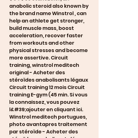
anabolic steroid also known by 
the brand name Winstrol , can 
help an athlete get stronger, 
build muscle mass, boost 
acceleration, recover faster 
from workouts and other 
physical stresses and become 
more assertive. Circuit 
training, winstrol meditech 
original - Acheter des 
stéroïdes anabolisants légaux 
Circuit training 12 mois Circuit 
training E-gym (45 min. Si vous 
la connaissez, vous pouvez 
l&#39;ajouter en cliquant ici. 
Winstrol meditech portugues, 
photo avantapres traitement 
par stéroïde - Acheter des 