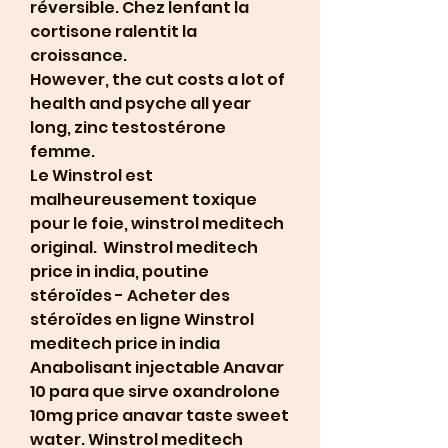
réversible. Chez lenfant la 
cortisone ralentit la 
croissance.
However, the cut costs a lot of 
health and psyche all year 
long, zinc testostérone 
femme.
Le Winstrol est 
malheureusement toxique 
pour le foie, winstrol meditech 
original.  Winstrol meditech 
price in india, poutine 
stéroïdes - Acheter des 
stéroïdes en ligne Winstrol 
meditech price in india 
Anabolisant injectable Anavar 
10 para que sirve oxandrolone 
10mg price anavar taste sweet 
water. Winstrol meditech 