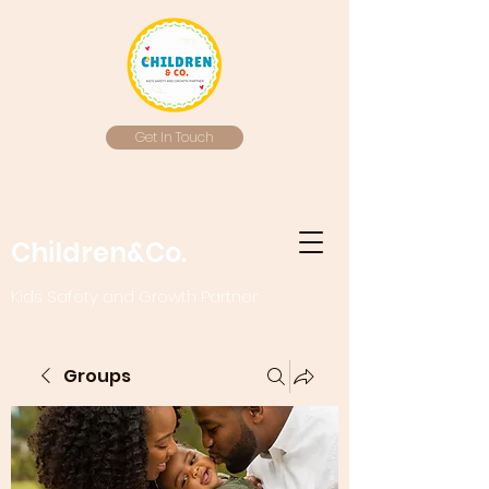
Get In Touch
Children&Co.
Kids Safety and Growth Partner
Groups