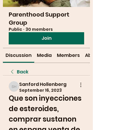
Parenthood Support
Group
Public
·
30 members
Join
Discussion
Media
Members
About
Back
Sanford Hollenberg
Sanford Hollenberg
September 16, 2023
Que son inyecciones 
de esteroides, 
comprar sustanon 
en espana venta de 