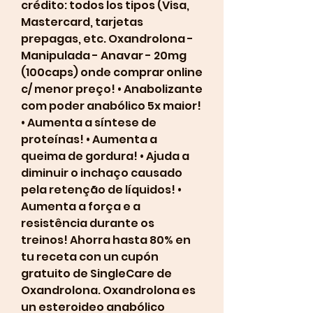
crédito: todos los tipos (Visa, 
Mastercard, tarjetas 
prepagas, etc. Oxandrolona - 
Manipulada - Anavar - 20mg 
(100caps) onde comprar online 
c/ menor preço! • Anabolizante 
com poder anabólico 5x maior! 
• Aumenta a síntese de 
proteínas! • Aumenta a 
queima de gordura! • Ajuda a 
diminuir o inchaço causado 
pela retenção de líquidos! • 
Aumenta a força e a 
resistência durante os 
treinos! Ahorra hasta 80% en 
tu receta con un cupón 
gratuito de SingleCare de 
Oxandrolona. Oxandrolona es 
un esteroideo anabólico 