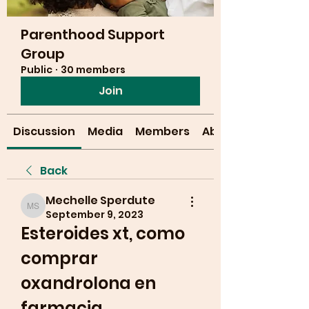
Parenthood Support
Group
Public
·
30 members
Join
Discussion
Media
Members
About
Back
Mechelle Sperdute
Mechelle Sperdute
September 9, 2023
Esteroides xt, como 
comprar 
oxandrolona en 
farmacia