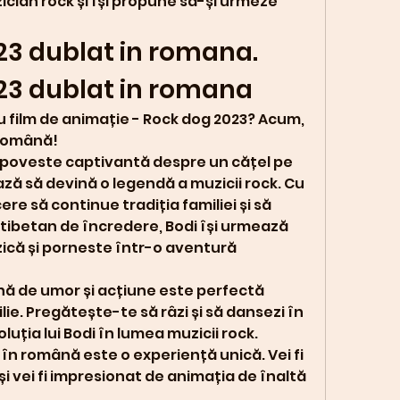
ician rock și își propune să-și urmeze 
3 dublat in romana. 
23 dublat in romana
ou film de animație - Rock dog 2023? Acum, 
n română!
 poveste captivantă despre un cățel pe 
ză să devină o legendă a muzicii rock. Cu 
ere să continue tradiția familiei și să 
tibetan de încredere, Bodi își urmează 
că și porneste într-o aventură 
nă de umor și acțiune este perfectă 
ie. Pregătește-te să râzi și să dansezi în 
uția lui Bodi în lumea muzicii rock.
în română este o experiență unică. Vei fi 
i vei fi impresionat de animația de înaltă 