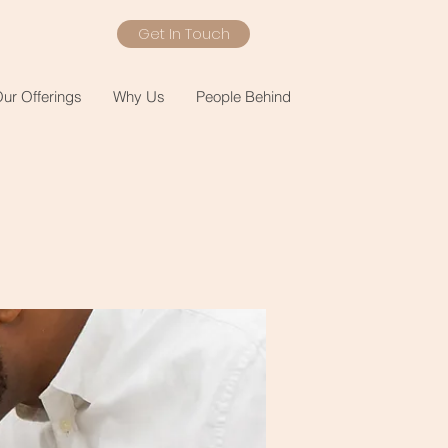
Get In Touch
ur Offerings
Why Us
People Behind