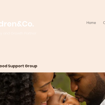
ldren&Co.
Home
O
ty and Growth Partner
ood Support Group