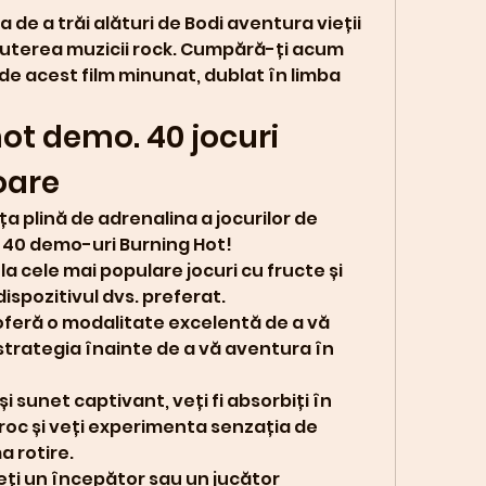
 de a trăi alături de Bodi aventura vieții 
 puterea muzicii rock. Cumpără-ți acum 
 de acest film minunat, dublat în limba 
ot demo. 40 jocuri 
oare
a plină de adrenalina a jocurilor de 
i 40 demo-uri Burning Hot!
a cele mai populare jocuri cu fructe și 
dispozitivul dvs. preferat.
feră o modalitate excelentă de a vă 
 strategia înainte de a vă aventura în 
i sunet captivant, veți fi absorbiți în 
roc și veți experimenta senzația de 
a rotire.
ți un începător sau un jucător 