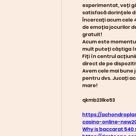
experimentat, veți gă
satisfacă dorințele de
Încercați acum cele 
de emoția jocurilor d
gratuit!
Acum este momentul să
mult puteți câștiga î
Fiți în centrul acțiuni
direct de pe dispoziti
Avem cele mai bune jo
pentru dvs. Jucați ac
mare!
qkmb23lke53
https://achondroplasi
casino-online-new2
Why is baccarat 540 