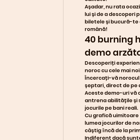
Așadar, nu rata ocazia
lui și de a descoperi
biletele și bucură-te
română!
40 burning h
demo arzăt
Descoperiți experienț
noroc cu cele mai no
Încercați-vă norocul l
șeptari, direct de pe 
Aceste demo-uri vă o
antrena abilitățile și
jocurile pe bani reali.
Cu grafică uimitoare ș
lumea jocurilor de no
câștig încă de la prim
Indiferent dacă sunte