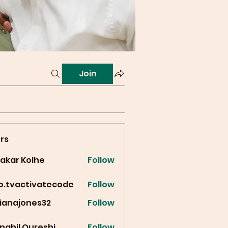
Join
rs
vakar Kolhe
Follow
fo.tvactivatecode
Follow
vactivatecode
cianajones32
Follow
ajones32
nahil Qureshi
Follow