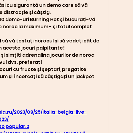
si cu siguranță un demo care să vă 
 distracție și câștig.
40 demo-uri Burning Hot și bucurați-vă 
e noroc la maximum - și totul complet 
 vă testați norocul și să vedeți cât de 
n aceste jocuri palpitante!
i și simțiți adrenalina jocurilor de noroc 
vul dvs. preferat!
curi cu fructe și șeptari, pregătite 
um și încercați să câștigați un jackpot 
a.ru/2023/09/25/italia-belgia-live-
023/
so popular.2