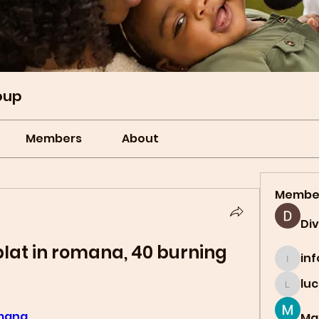
oup
Members
About
Membe
Di
lat in romana, 40 burning 
in
info.t
lu
lucian
omana
Ma