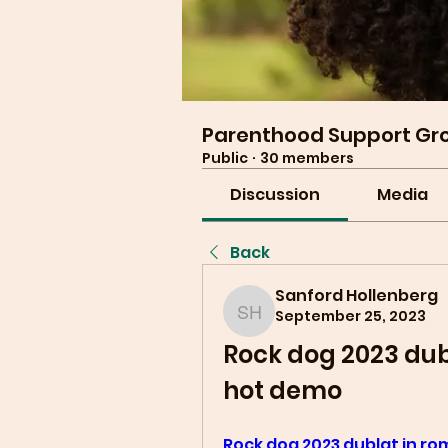
Parenthood Support Gr
Public
·
30 members
Discussion
Media
Back
Sanford Hollenberg
September 25, 2023
Sanford Hollenberg
Rock dog 2023 dub
hot demo
Rock dog 2023 dublat in r