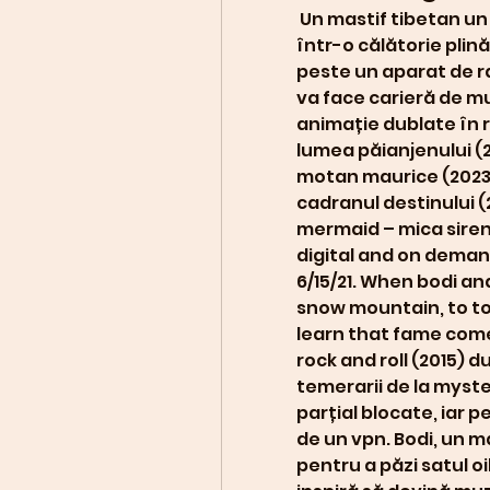
 Un mastif tibetan un pic naiv, dar plin de entuziasm, pornește 
într-o călătorie plin
peste un aparat de ra
va face carieră de muz
animație dublate în r
lumea păianjenului (2
motan maurice (2023) 
cadranul destinului (2
mermaid – mica sirenă
digital and on demand 
6/15/21. When bodi an
snow mountain, to tou
learn that fame comes
rock and roll (2015) 
temerarii de la myster
parțial blocate, iar p
de un vpn. Bodi, un m
pentru a păzi satul oi