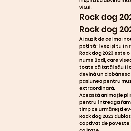
inspiră să devină muz
visul. 
Rock dog 202
Rock dog 20
Ai auzit de cel mai n
poți să-l vezi și tu î
Rock dog 2023 este o
nume Bodi, care visea
toate că tatăl său îi c
devină un ciobănesc 
pasiunea pentru muzi
extraordinară.
Această animație pli
pentru întreaga famil
timp ce urmărești evol
Rock dog 2023 dublat 
captivat de poveste ș
calitate.