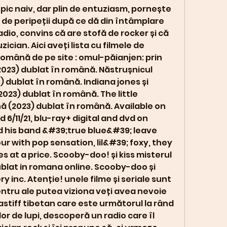
ă de peripeții după ce dă din întâmplare 
dio, convins că are stofă de rocker și că 
ician. Aici aveți lista cu filmele de 
omână de pe site : omul-păianjen: prin 
023) dublat în română. Năstrușnicul 
dublat în română. Indiana jones și 
023) dublat în română. The little 
 (2023) dublat în română. Available on 
6/11/21, blu-ray+ digital and dvd on 
d his band &#39;true blue&#39; leave 
r with pop sensation, lil&#39; foxy, they 
 at a price. Scooby-doo! și kiss misterul 
dublat in romana online. Scooby-doo și 
y inc. Atenție! unele filme și seriale sunt 
entru ale putea viziona veți avea nevoie 
astiff tibetan care este următorul la rând 
lor de lupi, descoperă un radio care îl 