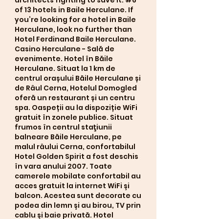
of 13 hotels in Baile Herculane. If 
you’re looking for a hotel in Baile 
Herculane, look no further than 
Hotel Ferdinand Baile Herculane. 
Casino Herculane - Sală de 
evenimente. Hotel în Băile 
Herculane. Situat la 1 km de 
centrul orașului Băile Herculane și 
de Râul Cerna, Hotelul Domogled 
oferă un restaurant și un centru 
spa. Oaspeții au la dispoziție WiFi 
gratuit în zonele publice. Situat 
frumos în centrul staţiunii 
balneare Băile Herculane, pe 
malul râului Cerna, confortabilul 
Hotel Golden Spirit a fost deschis 
în vara anului 2007. Toate 
camerele mobilate confortabil au 
acces gratuit la internet WiFi şi 
balcon. Acestea sunt decorate cu 
podea din lemn şi au birou, TV prin 
cablu şi baie privată. Hotel 