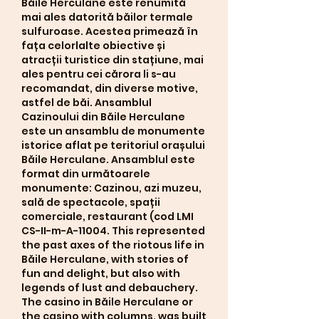
Băile Herculane este renumită 
mai ales datorită băilor termale 
sulfuroase. Acestea primează în 
fața celorlalte obiective și 
atracții turistice din stațiune, mai 
ales pentru cei cărora li s-au 
recomandat, din diverse motive, 
astfel de băi. Ansamblul 
Cazinoului din Băile Herculane 
este un ansamblu de monumente 
istorice aflat pe teritoriul orașului 
Băile Herculane. Ansamblul este 
format din următoarele 
monumente: Cazinou, azi muzeu, 
sală de spectacole, spații 
comerciale, restaurant (cod LMI 
CS-II-m-A-11004. This represented 
the past axes of the riotous life in 
Băile Herculane, with stories of 
fun and delight, but also with 
legends of lust and debauchery. 
The casino in Băile Herculane or 
the casino with columns, was built 