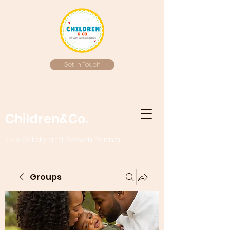
Get In Touch
Children&Co.
Kids Safety and Growth Partner
Groups