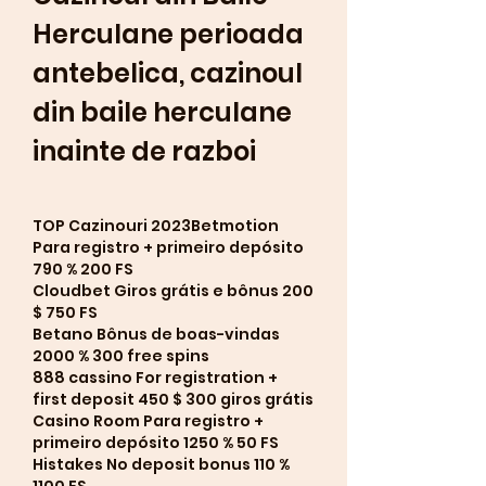
Herculane perioada 
antebelica, cazinoul 
din baile herculane 
inainte de razboi
TOP Cazinouri 2023Betmotion 
Para registro + primeiro depósito 
790 % 200 FS
Cloudbet Giros grátis e bônus 200 
$ 750 FS
Betano Bônus de boas-vindas 
2000 % 300 free spins
888 cassino For registration + 
first deposit 450 $ 300 giros grátis
Casino Room Para registro + 
primeiro depósito 1250 % 50 FS
Histakes No deposit bonus 110 % 
1100 FS