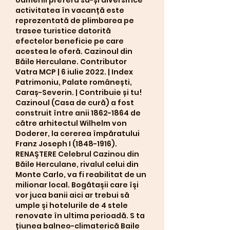
activitatea în vacanță este 
reprezentată de plimbarea pe 
trasee turistice datorită 
efectelor beneficie pe care 
acestea le oferă. Cazinoul din 
Băile Herculane. Contributor 
Vatra MCP | 6 iulie 2022. | Index 
Patrimoniu, Palate românești, 
Caraș-Severin. | Contribuie și tu! 
Cazinoul (Casa de cură) a fost 
construit între anii 1862-1864 de 
către arhitectul Wilhelm von 
Doderer, la cererea împăratului 
Franz Joseph I (1848-1916). 
RENAŞTERE Celebrul Cazinou din 
Băile Herculane, rivalul celui din 
Monte Carlo, va fi reabilitat de un 
milionar local. Bogătaşii care îşi 
vor juca banii aici ar trebui să 
umple şi hotelurile de 4 stele 
renovate în ultima perioadă. S ta 
țiunea balneo-climaterică Baile 