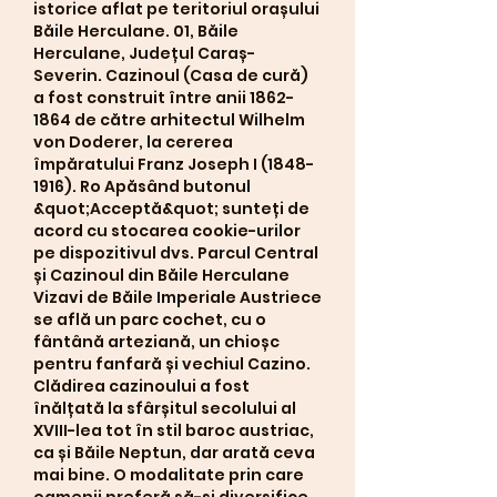
istorice aflat pe teritoriul orașului 
Băile Herculane. 01, Băile 
Herculane, Județul Caraș-
Severin. Cazinoul (Casa de cură) 
a fost construit între anii 1862-
1864 de către arhitectul Wilhelm 
von Doderer, la cererea 
împăratului Franz Joseph I (1848-
1916). Ro Apăsând butonul 
&quot;Acceptă&quot; sunteți de 
acord cu stocarea cookie-urilor 
pe dispozitivul dvs. Parcul Central 
și Cazinoul din Băile Herculane 
Vizavi de Băile Imperiale Austriece 
se află un parc cochet, cu o 
fântână arteziană, un chioșc 
pentru fanfară și vechiul Cazino. 
Clădirea cazinoului a fost 
înălțată la sfârșitul secolului al 
XVIII-lea tot în stil baroc austriac, 
ca și Băile Neptun, dar arată ceva 
mai bine. O modalitate prin care 
oamenii preferă să-și diversifice 