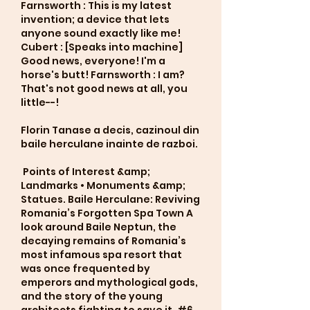
Farnsworth : This is my latest 
invention; a device that lets 
anyone sound exactly like me! 
Cubert : [Speaks into machine] 
Good news, everyone! I'm a 
horse's butt! Farnsworth : I am? 
That's not good news at all, you 
little--!
Florin Tanase a decis, cazinoul din 
baile herculane inainte de razboi.
 Points of Interest &amp; 
Landmarks • Monuments &amp; 
Statues. Baile Herculane: Reviving 
Romania’s Forgotten Spa Town A 
look around Baile Neptun, the 
decaying remains of Romania’s 
most infamous spa resort that 
was once frequented by 
emperors and mythological gods, 
and the story of the young 
architects fighting to save it. #6 