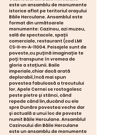
este un ansamblu de monumente 
istorice aflat pe teritoriul orașului 
Băile Herculane. Ansamblul este 
format din următoarele 
monumente: Cazinou, azi muzeu, 
sală de spectacole, spații 
comerciale, restaurant (cod LMI 
CS-II-m-A-11004. Peisajele sunt de 
poveste,cu puțină imaginație te 
poți transpune în vremea de 
glorie a stațiunii. Baile 
imperiale,chiar dacă arată 
deplorabil,încă mai spun 
povestea fabuloasă a trecutului 
lor. Apele Cernei se rostogolesc 
peste pietre și stânci, când 
repede când lin,ducând cu ele 
spre Dunăre povestea veche dar 
și actuală a unui loc de poveste 
numit Băile Herculane. Ansamblul 
Cazinoului din Băile Herculane 
este un ansamblu de monumente 