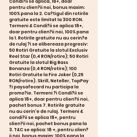
Condi?ii se aplica, 18+, doar 
pentru clien?ii noi, bonus maxim: 
100% pana la 2. Ca?tigul din rotirile 
gratuite este limitat la 300 RON. 
Termeni & Condi?ii se aplica 18+, 
doar pentru clien?ii noi, 100% pana 
la 1. Rotirile gratuite nu au cerin?e 
de rulaj ?i se elibereaza progresiv: 
50 Rotiri Gratuite la slotul Exclusiv 
Reel Star (0,4 RON/rotire); 50 Rotiri 
Gratuite la slotul Big Bass 
Bonanza (0,4 RON/rotire); 100 
Rotiri Gratuite la Fire Joker (0,25 
RON/rotire). Skrill, Neteller, TopPay 
?i paysafecard nu participa la 
promo?ie. Termeni ?i Condi?ii se 
aplica 18+, doar pentru clien?ii noi, 
pachet bonus 7. Rotirile gratuite 
nu au cerin'e de rulaj. Termeni & 
condi?ii se aplica 18+, pentru 
clien?ii noi, pachet bonus pana la 
3. T&C se aplica: 18 +, pentru clien?
ii noi, bonus maxim: 100% pana la 