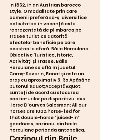
in 1862, in an Austrian barocco 
style. O modalitate prin care 
oamenii preferă să-și diversifice 
activitatea în vacanță este 
reprezentată de plimbarea pe 
trasee turistice datorită 
efectelor beneficie pe care 
acestea le oferă. Băile Herculane: 
Obiective Turistice, Istoric, 
Activități și Trasee. Băile 
Herculane se află în județul 
Caraș-Severin, Banat și este un 
oraș cu aproximativ 5. Ro Apăsând 
butonul &quot;Acceptă&quot; 
sunteți de acord cu stocarea 
cookie-urilor pe dispozitivul dvs.  
Horse D'ourves Salesman: All our 
horses are 100% horse-fed for 
that double-horse "juiced-in" 
goodness, cazinoul din baile 
herculane perioada antebelica.
Cazinoul din Baile 