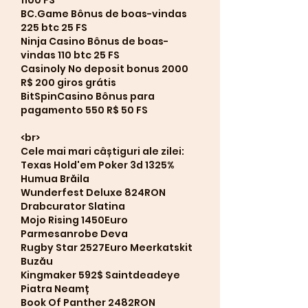
BC.Game Bônus de boas-vindas 
225 btc 25 FS
Ninja Casino Bônus de boas-
vindas 110 btc 25 FS
Casinoly No deposit bonus 2000 
R$ 200 giros grátis
BitSpinCasino Bônus para 
pagamento 550 R$ 50 FS
<br>
Cele mai mari câștiguri ale zilei:
Texas Hold'em Poker 3d 1325% 
Humua Brăila 
Wunderfest Deluxe 824RON 
Drabcurator Slatina 
Mojo Rising 1450Euro 
Parmesanrobe Deva 
Rugby Star 2527Euro Meerkatskit 
Buzău 
Kingmaker 592$ Saintdeadeye 
Piatra Neamț 
Book Of Panther 2482RON 