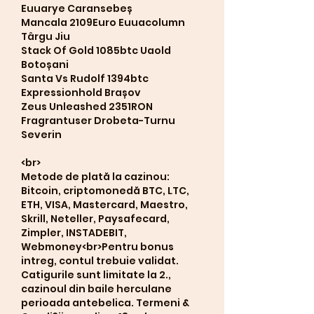
Euuarye Caransebeș 
Mancala 2109Euro Euuacolumn 
Târgu Jiu 
Stack Of Gold 1085btc Uaold 
Botoșani 
Santa Vs Rudolf 1394btc 
Expressionhold Brașov 
Zeus Unleashed 2351RON 
Fragrantuser Drobeta-Turnu 
Severin 
<br>
Metode de plată la cazinou: 
Bitcoin, criptomonedă BTC, LTC, 
ETH, VISA, Mastercard, Maestro, 
Skrill, Neteller, Paysafecard, 
Zimpler, INSTADEBIT, 
Webmoney<br>Pentru bonus 
intreg, contul trebuie validat. 
Catigurile sunt limitate la 2., 
cazinoul din baile herculane 
perioada antebelica. Termeni & 