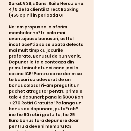
Sara&#39;s Sons, Baile Herculane. 
4 / 5 de la clientii Direct Booking 
(455 opinii in perioada 01. 
Ne-am propus sa le oferim 
membrilor no?tri cele mai 
avantajoase bonusuri, astfel 
incat ace?tia sa se poata delecta 
mai mult timp cu jocurile 
preferate. Bonusul de bun venit. 
Depunerile tale conteaza din 
primul minut atunci cand joci la 
casino ICE! Pentru ca ne dorim sa 
te bucuri cu adevarat de un 
bonus colosal ?i-am pregatit un 
pachet atragator pentru primele 
tale 4 depuneri: pana la 6000 Ron 
+ 270 Rotiri Gratuite! Pe langa un 
bonus de depunere, pute?i ob?
ine fie 50 rotiri gratuite, fie 25 
Euro bonus fara depunere doar 
pentru a deveni membru ICE 