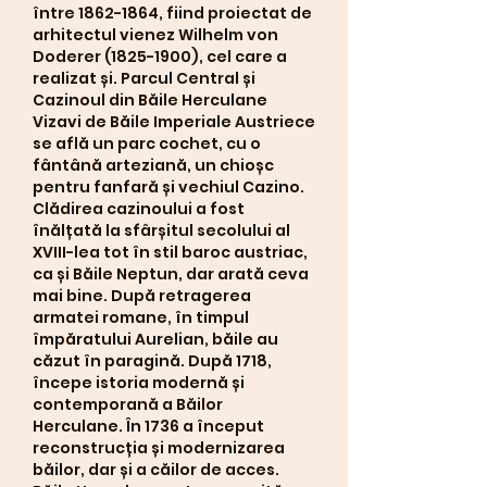
între 1862-1864, fiind proiectat de 
arhitectul vienez Wilhelm von 
Doderer (1825-1900), cel care a 
realizat și. Parcul Central și 
Cazinoul din Băile Herculane 
Vizavi de Băile Imperiale Austriece 
se află un parc cochet, cu o 
fântână arteziană, un chioșc 
pentru fanfară și vechiul Cazino. 
Clădirea cazinoului a fost 
înălțată la sfârșitul secolului al 
XVIII-lea tot în stil baroc austriac, 
ca și Băile Neptun, dar arată ceva 
mai bine. După retragerea 
armatei romane, în timpul 
împăratului Aurelian, băile au 
căzut în paragină. După 1718, 
începe istoria modernă și 
contemporană a Băilor 
Herculane. În 1736 a început 
reconstrucția și modernizarea 
băilor, dar și a căilor de acces. 