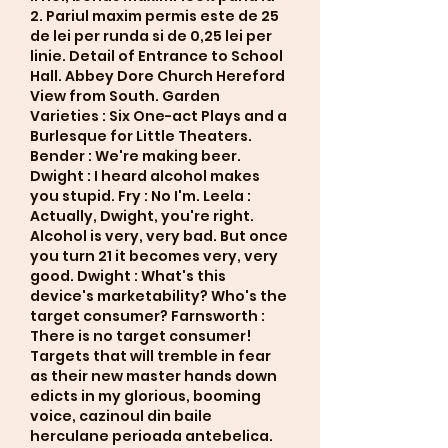
2. Pariul maxim permis este de 25 
de lei per runda si de 0,25 lei per 
linie. Detail of Entrance to School 
Hall. Abbey Dore Church Hereford 
View from South. Garden 
Varieties : Six One-act Plays and a 
Burlesque for Little Theaters. 
Bender : We're making beer. 
Dwight : I heard alcohol makes 
you stupid. Fry : No I'm. Leela : 
Actually, Dwight, you're right. 
Alcohol is very, very bad. But once 
you turn 21 it becomes very, very 
good. Dwight : What's this 
device's marketability? Who's the 
target consumer? Farnsworth : 
There is no target consumer! 
Targets that will tremble in fear 
as their new master hands down 
edicts in my glorious, booming 
voice, cazinoul din baile 
herculane perioada antebelica. 