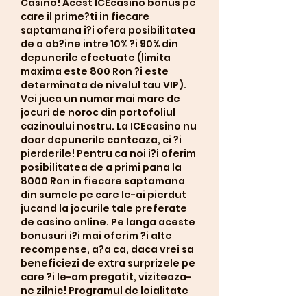
Casino! Acest ICEcasino bonus pe 
care il prime?ti in fiecare 
saptamana i?i ofera posibilitatea 
de a ob?ine intre 10% ?i 90% din 
depunerile efectuate (limita 
maxima este 800 Ron ?i este 
determinata de nivelul tau VIP). 
Vei juca un numar mai mare de 
jocuri de noroc din portofoliul 
cazinoului nostru. La ICEcasino nu 
doar depunerile conteaza, ci ?i 
pierderile! Pentru ca noi i?i oferim 
posibilitatea de a primi pana la 
8000 Ron in fiecare saptamana 
din sumele pe care le-ai pierdut 
jucand la jocurile tale preferate 
de casino online. Pe langa aceste 
bonusuri i?i mai oferim ?i alte 
recompense, a?a ca, daca vrei sa 
beneficiezi de extra surprizele pe 
care ?i le-am pregatit, viziteaza-
ne zilnic! Programul de loialitate 
ICE casino. Beginner Amator 