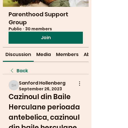
Parenthood Support
Group
Public
·
30 members
Join
Discussion
Media
Members
About
Back
Sanford Hollenberg
Sanford Hollenberg
September 26, 2023
Cazinoul din Baile 
Herculane perioada 
antebelica, cazinoul 
din baile herculane 