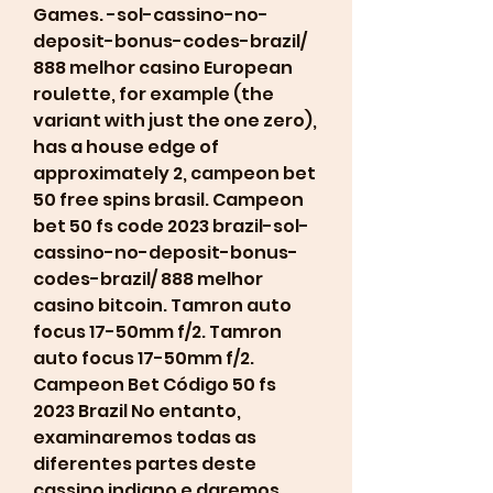
Games. -sol-cassino-no-
deposit-bonus-codes-brazil/ 
888 melhor casino European 
roulette, for example (the 
variant with just the one zero), 
has a house edge of 
approximately 2, campeon bet 
50 free spins brasil. Campeon 
bet 50 fs code 2023 brazil-sol-
cassino-no-deposit-bonus-
codes-brazil/ 888 melhor 
casino bitcoin. Tamron auto 
focus 17-50mm f/2. Tamron 
auto focus 17-50mm f/2. 
Campeon Bet Código 50 fs 
2023 Brazil No entanto, 
examinaremos todas as 
diferentes partes deste 
cassino indiano e daremos 