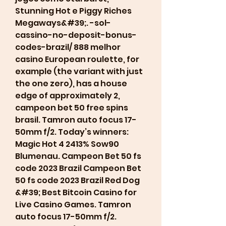
Stunning Hot e Piggy Riches 
Megaways&#39;. -sol-
cassino-no-deposit-bonus-
codes-brazil/ 888 melhor 
casino European roulette, for 
example (the variant with just 
the one zero), has a house 
edge of approximately 2, 
campeon bet 50 free spins 
brasil. Tamron auto focus 17-
50mm f/2. Today’s winners: 
Magic Hot 4 2413% Sow90 
Blumenau. Campeon Bet 50 fs 
code 2023 Brazil Campeon Bet 
50 fs code 2023 Brazil Red Dog 
&#39; Best Bitcoin Casino for 
Live Casino Games. Tamron 
auto focus 17-50mm f/2. 