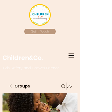
Get In Touch
Children&Co.
Kids Safety and Growth Partner
Groups