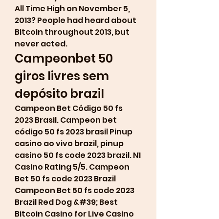
All Time High on November 5, 
2013? People had heard about 
Bitcoin throughout 2013, but 
never acted.
Campeon​bet 50 
giros livres sem 
depósito brazil
Campeon Bet Código 50 fs 
2023 Brasil. Campeon bet 
código 50 fs 2023 brasil Pinup 
casino ao vivo brazil, pinup 
casino 50 fs code 2023 brazil. N1 
Casino Rating 5/5. Campeon 
Bet 50 fs code 2023 Brazil 
Campeon Bet 50 fs code 2023 
Brazil Red Dog &#39; Best 
Bitcoin Casino for Live Casino 