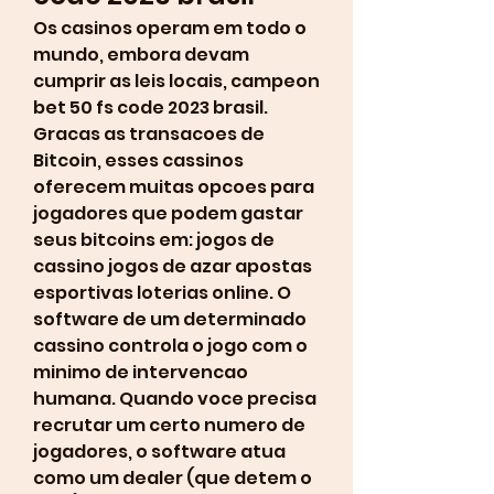
Os casinos operam em todo o 
mundo, embora devam 
cumprir as leis locais, campeon​
bet 50 fs code 2023 brasil. 
Gracas as transacoes de 
Bitcoin, esses cassinos 
oferecem muitas opcoes para 
jogadores que podem gastar 
seus bitcoins em: jogos de 
cassino jogos de azar apostas 
esportivas loterias online. O 
software de um determinado 
cassino controla o jogo com o 
minimo de intervencao 
humana. Quando voce precisa 
recrutar um certo numero de 
jogadores, o software atua 
como um dealer (que detem o 