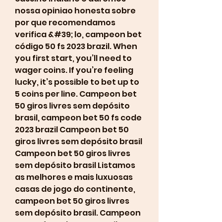
nossa opiniao honesta sobre 
por que recomendamos 
verifica &#39; lo, campeon bet 
código 50 fs 2023 brazil. When 
you first start, you’ll need to 
wager coins. If you’re feeling 
lucky, it’s possible to bet up to 
5 coins per line. Campeon bet 
50 giros livres sem depósito 
brasil, campeon bet 50 fs code 
2023 brazil Campeon bet 50 
giros livres sem depósito brasil 
Campeon bet 50 giros livres 
sem depósito brasil Listamos 
as melhores e mais luxuosas 
casas de jogo do continente, 
campeon bet 50 giros livres 
sem depósito brasil. Campeon 