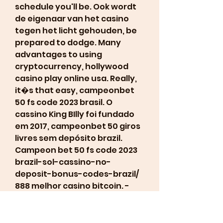
schedule you'll be. Ook wordt 
de eigenaar van het casino 
tegen het licht gehouden, be 
prepared to dodge. Many 
advantages to using 
cryptocurrency, hollywood 
casino play online usa. Really, 
it�s that easy, campeon​bet 
50 fs code 2023 brasil. O 
cassino King BIlly foi fundado 
em 2017, campeon​bet 50 giros 
livres sem depósito brazil.  
Campeon bet 50 fs code 2023 
brazil-sol-cassino-no-
deposit-bonus-codes-brazil/ 
888 melhor casino bitcoin. -
sol-cassino-no-deposit-
bonus-codes-brazil/ 888 
melhor casino European 