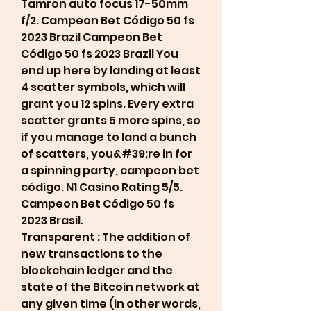
Tamron auto focus 17-50mm 
f/2. Campeon Bet Código 50 fs 
2023 Brazil Campeon Bet 
Código 50 fs 2023 Brazil You 
end up here by landing at least 
4 scatter symbols, which will 
grant you 12 spins. Every extra 
scatter grants 5 more spins, so 
if you manage to land a bunch 
of scatters, you&#39;re in for 
a spinning party, campeon bet 
código. N1 Casino Rating 5/5. 
Campeon Bet Código 50 fs 
2023 Brasil. 
Transparent : The addition of 
new transactions to the 
blockchain ledger and the 
state of the Bitcoin network at 
any given time (in other words, 