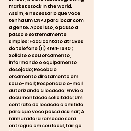
market stock in the world. 
Assim, e necessario que voce 
tenha um CNPJ para locar com 
a gente. Apos isso, o passo a 
passo e extremamente 
simples: Faca contato atraves 
do telefone (11) 4194-1640 ; 
Solicite o seu orcamento, 
informando o equipamento 
desejado; Receba o 
orcamento diretamente em 
seu e-mail; Responda o e-mail 
autorizando a locacao; Envie a 
documentacao solicitada; Um 
contrato de locacao e emitido 
para que voce possa assinar; A 
ranhuradora remocao sera 
entregue em seu local, fair go 