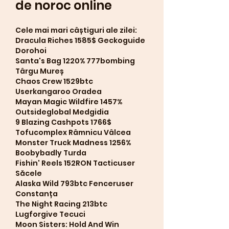
de noroc online
Cele mai mari câștiguri ale zilei:
Dracula Riches 1585$ Geckoguide 
Dorohoi 
Santa's Bag 1220% 777bombing 
Târgu Mureș 
Chaos Crew 1529btc 
Userkangaroo Oradea 
Mayan Magic Wildfire 1457% 
Outsideglobal Medgidia 
9 Blazing Cashpots 1766$ 
Tofucomplex Râmnicu Vâlcea 
Monster Truck Madness 1256% 
Boobybadly Turda 
Fishin' Reels 152RON Tacticuser 
Săcele 
Alaska Wild 793btc Fenceruser 
Constanța 
The Night Racing 213btc 
Lugforgive Tecuci 
Moon Sisters: Hold And Win 