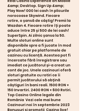
Real Casino Experience on Mobile 
&amp; Desktop. Sign Up &amp; 
Play Now! 000 lei cash în plicurile 
norocoase Skywind. Fiecare 
rotire, o șansă de câștig! Premii la 
Wazdan 4. Fiecare rotire îți poate 
aduce între 25 și 500 de lei cash! 
SuperSpin. Ai zilnic șansa la 50. 
Multe sloturi online sunt 
disponibile spre a fi jucate în mod 
gratuit chiar pe platformele de 
cazinou cu licență. Acestea pot fi 
încercate fără înregistrare sau 
imediat ce jucătorul și-a creat un 
cont de joc. Unele cazinouri oferă 
sloturi gratuite cu rotiri ce îi 
permit jucătorului să obțină 
câștiguri în bani reali. 1500 RON + 
150 Invartiri. 2400 RON + 600 Rotiri. 
Top Casino Online legale din 
România ️ Vezi cele mai bune 
Cazinouri noi în septembrie 2023 ️ 
Bonusuri și promoții  Cazino live! 