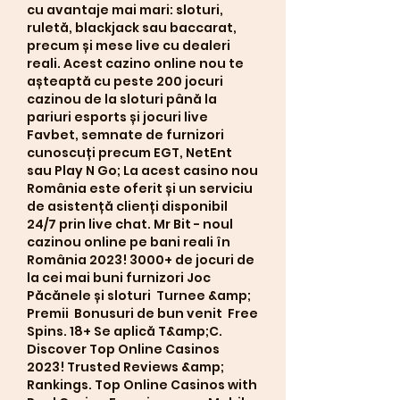
cu avantaje mai mari: sloturi, 
ruletă, blackjack sau baccarat, 
precum și mese live cu dealeri 
reali. Acest cazino online nou te 
așteaptă cu peste 200 jocuri 
cazinou de la sloturi până la 
pariuri esports și jocuri live 
Favbet, semnate de furnizori 
cunoscuți precum EGT, NetEnt 
sau Play N Go; La acest casino nou 
România este oferit și un serviciu 
de asistență clienți disponibil 
24/7 prin live chat. Mr Bit - noul 
cazinou online pe bani reali în 
România 2023! 3000+ de jocuri de 
la cei mai buni furnizori ️Joc 
Păcănele și sloturi ️ Turnee &amp; 
Premii ️ Bonusuri de bun venit ️ Free 
Spins. 18+ Se aplică T&amp;C. 
Discover Top Online Casinos 
2023! Trusted Reviews &amp; 
Rankings. Top Online Casinos with 