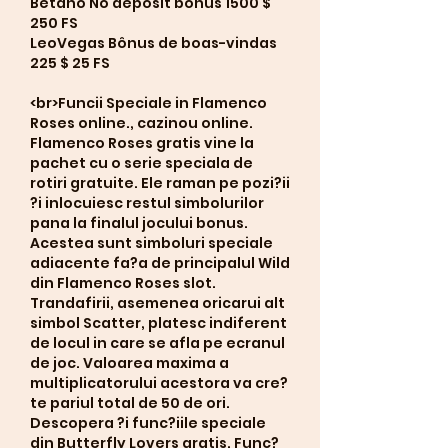
Betano No deposit bonus 1500 $ 
250 FS
LeoVegas Bônus de boas-vindas 
225 $ 25 FS
<br>Funcii Speciale in Flamenco 
Roses online., cazinou online. 
Flamenco Roses gratis vine la 
pachet cu o serie speciala de 
rotiri gratuite. Ele raman pe pozi?ii 
?i inlocuiesc restul simbolurilor 
pana la finalul jocului bonus. 
Acestea sunt simboluri speciale 
adiacente fa?a de principalul Wild 
din Flamenco Roses slot. 
Trandafirii, asemenea oricarui alt 
simbol Scatter, platesc indiferent 
de locul in care se afla pe ecranul 
de joc. Valoarea maxima a 
multiplicatorului acestora va cre?
te pariul total de 50 de ori. 
Descopera ?i func?iile speciale 
din Butterfly Lovers gratis. Func?