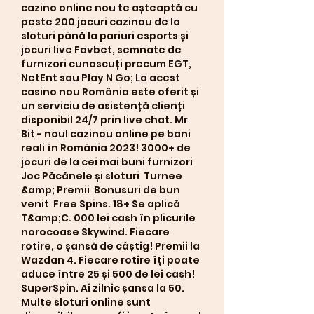
cazino online nou te așteaptă cu 
peste 200 jocuri cazinou de la 
sloturi până la pariuri esports și 
jocuri live Favbet, semnate de 
furnizori cunoscuți precum EGT, 
NetEnt sau Play N Go; La acest 
casino nou România este oferit și 
un serviciu de asistență clienți 
disponibil 24/7 prin live chat. Mr 
Bit - noul cazinou online pe bani 
reali în România 2023! 3000+ de 
jocuri de la cei mai buni furnizori 
️Joc Păcănele și sloturi ️ Turnee 
&amp; Premii ️ Bonusuri de bun 
venit ️ Free Spins. 18+ Se aplică 
T&amp;C. 000 lei cash în plicurile 
norocoase Skywind. Fiecare 
rotire, o șansă de câștig! Premii la 
Wazdan 4. Fiecare rotire îți poate 
aduce între 25 și 500 de lei cash! 
SuperSpin. Ai zilnic șansa la 50. 
Multe sloturi online sunt 