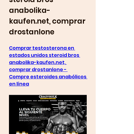
anabolika-
kaufen.net, comprar 
drostanlone
Comprar testosterona en 
estados unidos steroid bros 
anabolika-kaufen.net, 
comprar drostanlone - 
Compre esteroides anabólicos 
en línea