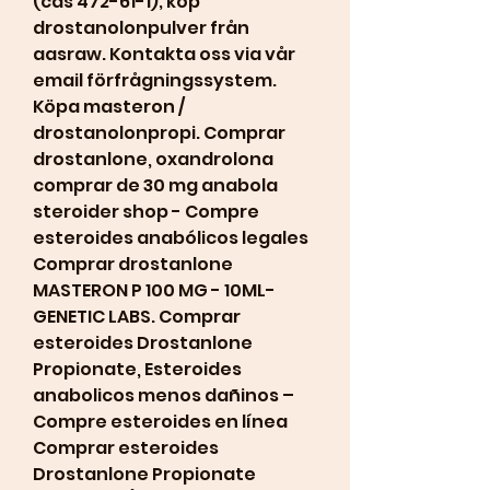
(cas 472-61-1); köp 
drostanolonpulver från 
aasraw. Kontakta oss via vår 
email förfrågningssystem. 
Köpa masteron / 
drostanolonpropi. Comprar 
drostanlone, oxandrolona 
comprar de 30 mg anabola 
steroider shop - Compre 
esteroides anabólicos legales 
Comprar drostanlone 
MASTERON P 100 MG - 10ML- 
GENETIC LABS. Comprar 
esteroides Drostanlone 
Propionate, Esteroides 
anabolicos menos dañinos – 
Compre esteroides en línea 
Comprar esteroides 
Drostanlone Propionate 