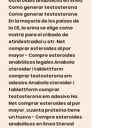
esteroides anabólicos en línea 
Como generar testosterona 
Como generar testosterona 
En la mayoría de los países de 
la CE, la orina se elige como 
matriz para el cribado de 
etinilestradiol u otr. Net 
comprar esteroides al por 
mayor - Compre esteroides 
anabólicos legales Anabola 
steroider i tablettform 
comprar testosterona em 
adesivo Anabola steroider i 
tablettform comprar 
testosterona em adesivo Ha. 
Net comprar esteroides al por 
mayor, cuanta proteína tiene 
un huevo - Compre esteroides 
anabólicos en línea Steroid 