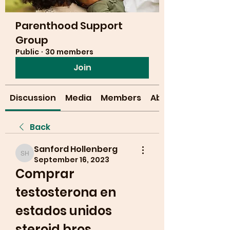
Parenthood Support
Group
Public
·
30 members
Join
Discussion
Media
Members
About
Back
Sanford Hollenberg
Sanford Hollenberg
September 16, 2023
Comprar 
testosterona en 
estados unidos 
steroid bros 