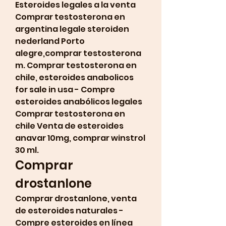
Esteroides legales a la venta 
Comprar testosterona en 
argentina legale steroiden 
nederland Porto 
alegre,comprar testosterona 
m. Comprar testosterona en 
chile, esteroides anabolicos 
for sale in usa - Compre 
esteroides anabólicos legales 
Comprar testosterona en 
chile Venta de esteroides 
anavar 10mg, comprar winstrol 
30 ml. 
Comprar 
drostanlone
Comprar drostanlone, venta 
de esteroides naturales - 
Compre esteroides en línea 