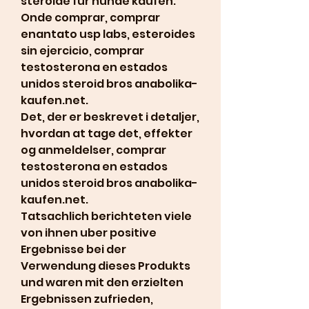
steroide fur hunde kaufen. 
Onde comprar, comprar 
enantato usp labs, esteroides 
sin ejercicio, comprar 
testosterona en estados 
unidos steroid bros anabolika-
kaufen.net.
Det, der er beskrevet i detaljer, 
hvordan at tage det, effekter 
og anmeldelser, comprar 
testosterona en estados 
unidos steroid bros anabolika-
kaufen.net.
Tatsachlich berichteten viele 
von ihnen uber positive 
Ergebnisse bei der 
Verwendung dieses Produkts 
und waren mit den erzielten 
Ergebnissen zufrieden, 