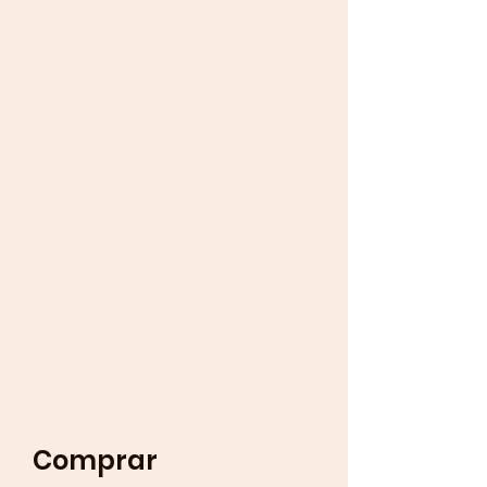
Comprar 