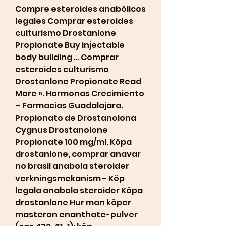
Compre esteroides anabólicos 
legales Comprar esteroides 
culturismo Drostanlone 
Propionate Buy injectable 
body building … Comprar 
esteroides culturismo 
Drostanlone Propionate Read 
More ». Hormonas Crecimiento 
– Farmacias Guadalajara. 
Propionato de Drostanolona 
Cygnus Drostanolone 
Propionate 100 mg/ml. Köpa 
drostanlone, comprar anavar 
no brasil anabola steroider 
verkningsmekanism - Köp 
legala anabola steroider Köpa 
drostanlone Hur man köper 
masteron enanthate-pulver 