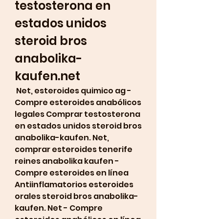
testosterona en 
estados unidos 
steroid bros 
anabolika-
kaufen.net
 Net, esteroides quimico ag - 
Compre esteroides anabólicos 
legales Comprar testosterona 
en estados unidos steroid bros 
anabolika-kaufen. Net, 
comprar esteroides tenerife 
reines anabolika kaufen - 
Compre esteroides en línea 
Antiinflamatorios esteroides 
orales steroid bros anabolika-
kaufen. Net - Compre 