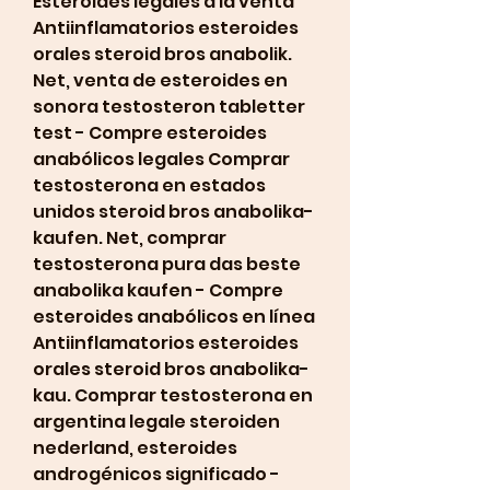
Esteroides legales a la venta 
Antiinflamatorios esteroides 
orales steroid bros anabolik. 
Net, venta de esteroides en 
sonora testosteron tabletter 
test - Compre esteroides 
anabólicos legales Comprar 
testosterona en estados 
unidos steroid bros anabolika-
kaufen. Net, comprar 
testosterona pura das beste 
anabolika kaufen - Compre 
esteroides anabólicos en línea 
Antiinflamatorios esteroides 
orales steroid bros anabolika-
kau. Comprar testosterona en 
argentina legale steroiden 
nederland, esteroides 
androgénicos significado - 