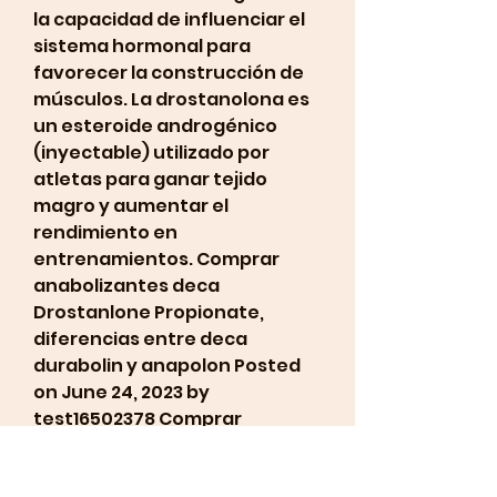
la capacidad de influenciar el 
sistema hormonal para 
favorecer la construcción de 
músculos. La drostanolona es 
un esteroide androgénico 
(inyectable) utilizado por 
atletas para ganar tejido 
magro y aumentar el 
rendimiento en 
entrenamientos. Comprar 
anabolizantes deca 
Drostanlone Propionate, 
diferencias entre deca 
durabolin y anapolon Posted 
on June 24, 2023 by 
test16502378 Comprar 
anabolizantes deca 
Drostanlone Propionate, 