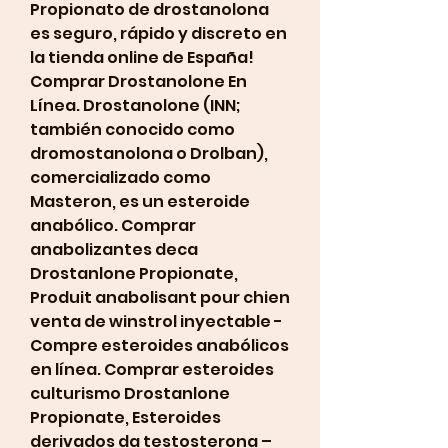
Propionato de drostanolona 
es seguro, rápido y discreto en 
la tienda online de España! 
Comprar Drostanolone En 
Línea. Drostanolone (INN; 
también conocido como 
dromostanolona o Drolban), 
comercializado como 
Masteron, es un esteroide 
anabólico. Comprar 
anabolizantes deca 
Drostanlone Propionate, 
Produit anabolisant pour chien 
venta de winstrol inyectable - 
Compre esteroides anabólicos 
en línea. Comprar esteroides 
culturismo Drostanlone 
Propionate, Esteroides 
derivados da testosterona – 