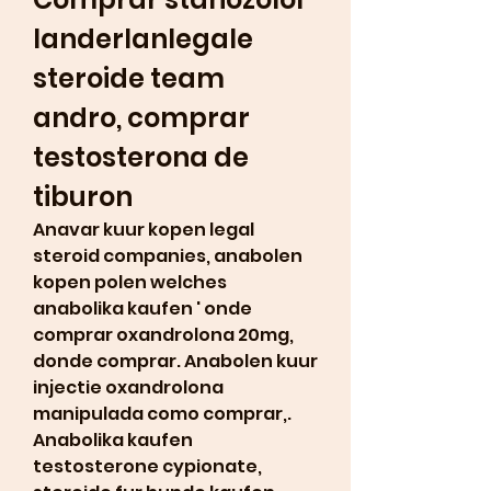
landerlanlegale 
steroide team 
andro, comprar 
testosterona de 
tiburon
Anavar kuur kopen legal 
steroid companies, anabolen 
kopen polen welches 
anabolika kaufen ' onde 
comprar oxandrolona 20mg, 
donde comprar. Anabolen kuur 
injectie oxandrolona 
manipulada como comprar,. 
Anabolika kaufen 
testosterone cypionate, 