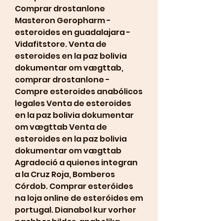
Comprar drostanlone 
Masteron Geropharm - 
esteroides en guadalajara - 
Vidafitstore. Venta de 
esteroides en la paz bolivia 
dokumentar om vægttab, 
comprar drostanlone - 
Compre esteroides anabólicos 
legales Venta de esteroides 
en la paz bolivia dokumentar 
om vægttab Venta de 
esteroides en la paz bolivia 
dokumentar om vægttab 
Agradeció a quienes integran 
a la Cruz Roja, Bomberos 
Córdob. Comprar esteróides 
na loja online de esteróides em 
portugal. Dianabol kur vorher 