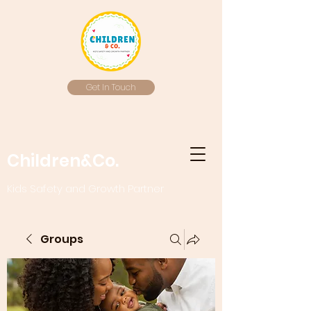
Get In Touch
Children&Co.
Kids Safety and Growth Partner
Groups