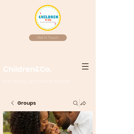
Get In Touch
Children&Co.
Kids Safety and Growth Partner
Groups