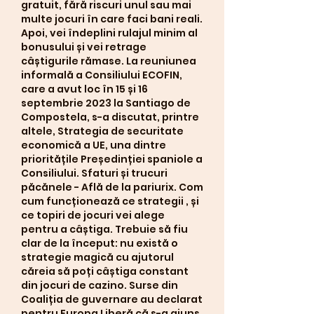
gratuit, fără riscuri unul sau mai 
multe jocuri în care faci bani reali. 
Apoi, vei îndeplini rulajul minim al 
bonusului și vei retrage 
câștigurile rămase. La reuniunea 
informală a Consiliului ECOFIN, 
care a avut loc în 15 și 16 
septembrie 2023 la Santiago de 
Compostela, s-a discutat, printre 
altele, Strategia de securitate 
economică a UE, una dintre 
prioritățile Președinției spaniole a 
Consiliului. Sfaturi și trucuri 
păcănele - Află de la pariurix. Com 
cum funcționează ce strategii , și 
ce topiri de jocuri vei alege 
pentru a câștiga. Trebuie să fiu 
clar de la început: nu există o 
strategie magică cu ajutorul 
căreia să poți câștiga constant 
din jocuri de cazino. Surse din 
Coaliția de guvernare au declarat 
pentru Europa Liberă că s-a ajuns 