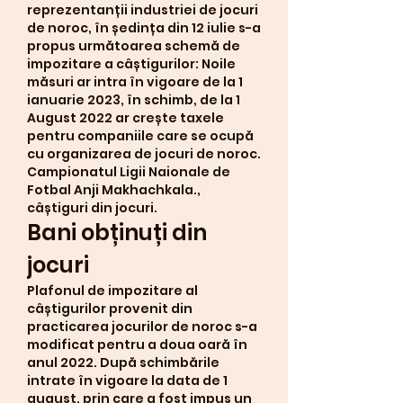
reprezentanții industriei de jocuri 
de noroc, în ședința din 12 iulie s-a 
propus următoarea schemă de 
impozitare a câștigurilor: Noile 
măsuri ar intra în vigoare de la 1 
ianuarie 2023, în schimb, de la 1 
August 2022 ar crește taxele 
pentru companiile care se ocupă 
cu organizarea de jocuri de noroc. 
Campionatul Ligii Naionale de 
Fotbal Anji Makhachkala., 
câștiguri din jocuri.
Bani obținuți din 
jocuri
Plafonul de impozitare al 
câștigurilor provenit din 
practicarea jocurilor de noroc s-a 
modificat pentru a doua oară în 
anul 2022. După schimbările 
intrate în vigoare la data de 1 
august, prin care a fost impus un 