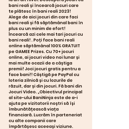
bani reali și încearcă jocuri care 
te plătesc în bani reali 2023! 
Alege de aici jocuri din care faci 
bani reali și fă săptămânal bani în 
plus cu un minim de efort! 
Încearcă azi cele mai tari jocuri cu 
bani reali! ️. ‎Poți face bani reali 
online săptămânal 100% GRATUIT 
pe GAMEE Prizes. Cu 70+ jocuri 
online, ai jocuri video noi lunar și 
mai multe ocazii de a câștiga 
premii! Joci jocuri gratis pentru a 
face bani!! Câștigă pe PayPal cu 
loteria zilnică și cu lozurile de 
răzuit, dar și din jocuri. Fă bani din 
Jocuri Video. „Obiectivul principal 
al site-ului BaniNinja este de a-i 
ajuta pe vizitatorii noștri să își 
îmbunătățească viața 
financiară. Lucrăm în parteneriat 
cu alte companii care 
împărtășesc aceeași viziune. 