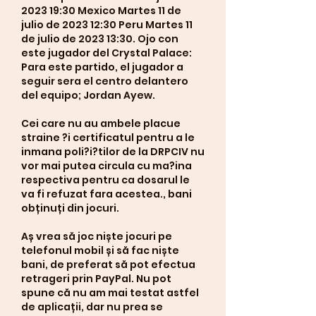
2023 19:30 Mexico Martes 11 de 
julio de 2023 12:30 Peru Martes 11 
de julio de 2023 13:30. Ojo con 
este jugador del Crystal Palace: 
Para este partido, el jugador a 
seguir sera el centro delantero 
del equipo; Jordan Ayew.
Cei care nu au ambele placue 
straine ?i certificatul pentru a le 
inmana poli?i?tilor de la DRPCIV nu 
vor mai putea circula cu ma?ina 
respectiva pentru ca dosarul le 
va fi refuzat fara acestea., bani 
obținuți din jocuri.
Aș vrea să joc niște jocuri pe 
telefonul mobil și să fac niște 
bani, de preferat să pot efectua 
retrageri prin PayPal. Nu pot 
spune că nu am mai testat astfel 
de aplicații, dar nu prea se 